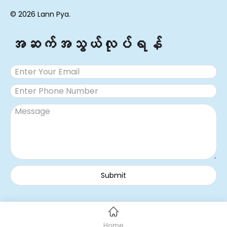
© 2026 Lann Pya.
အဆက်အသွယ်လုပ်ရန်
Home