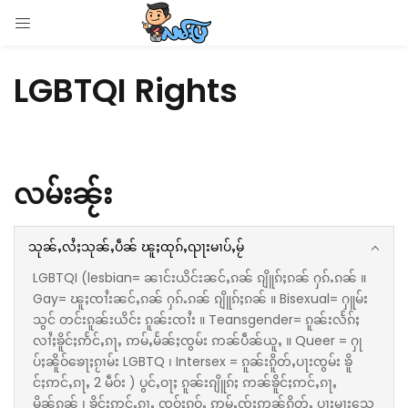
LOGIN
LGBTQI Rights
Enter your username and password to login.
လမ်းၼႂ်း
Remember me
သုၼ်ႇလႆႈသုၼ်ႇပဵၼ် ၽူႈထုၵ်ႇၺႃးမၢပ်ႇမႂ်
Login
LGBTQI (lesbian= ၼၢင်းယိင်းၼင်ႇၵၼ် ၵျိူၵ်ႈၵၼ် ႁၵ်ႉၵၼ် ။
Gay= ၽူႈၸၢႆးၼင်ႇၵၼ် ႁၵ်ႉၵၼ် ၵျိူၵ်ႈၵၼ် ။ Bisexual= ႁူမ်း
Lost password?
သွင် တင်းၵူၼ်းယိင်း ၵူၼ်းၸၢႆး ။ Teansgender= ၵူၼ်းလႅၵ်ႈ
လၢႆႈၶိူင်ႈဢႅင်ႇၵႃႇ ဢမ်ႇမႅၼ်ႈၸွမ်း ဢၼ်ပဵၼ်ယူႇ ။ Queer = ႁု
ပ်ႈၼိူဝ်ၶေႃႈၵႂၢမ်း LGBTQ ၊ Intersex = ၵူၼ်းၵိူတ်ႇပႃးၸွမ်း ၶိူ
င်ႈဢင်ႇၵႃႇ 2 မဵဝ်း ) ပွင်ႇဝႃႈ ၵူၼ်းၵျိူၵ်ႈ ဢၼ်ၶိူင်ႈဢင်ႇၵႃႇ
မိူၼ်ၵၼ် ၊ ၶိူင်ႈဢင်ႇၵႃႇ ၸဝ်ႈၵဝ်ႇ ဢမ်ႇၸႂ်ႈဢၼ်ၵိူတ်ႇ ပႃးမႃးသေ