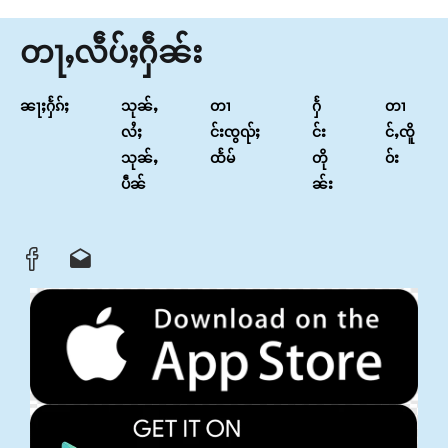
တႃႇလဵပ်ႈႁဵၼ်း
ၼႃႈႁႅၵ်ႈ
သုၼ်ႇ
တၢ
ႁႅ
တၢ
လႆႈ
င်းၸွၺ်ႈ
င်း
င်ႇၸိူ
သုၼ်ႇ
ထႅမ်
တို
ဝ်း
ပဵၼ်
ၼ်း