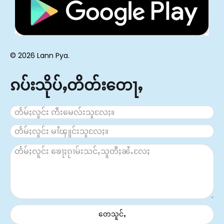
© 2026 Lann Pya.
ၵပ်းသိုပ်ႇတိတ်းတေႃႇ