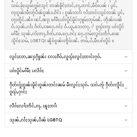
သမ်ႉၶႂ်ႈယွမ်းႁွမ်းသွင် ဢၼ်ၶိူင်ႈဢင်ႇၵႃႇတၢင်ႇမဵဝ်းပၼ် ၊ ပွင်ႇ
ဝႃႈၵူၼ်းမီးၸႂ်ပဵၼ်ၵူၼ်းယိင်း ၊ ၵူၼ်းၸၢႆး လႆႈတင်းသွင်ဢၼ် ပွင်ႇ
ဝႃႈၸိူင်ႉၼႆ။ ၽၢႆႇၼႃႈ မၢႆမီႈပၵ်းပိူင်မိူင်းႁူမ်ႈတုမ်ၼႆႉ တိုၼ်းပၼ်
1
ဝႆႉသုၼ်ႇလႆႈ ၵႅတ်ႇၶႄႁေႉၵင်ႈ ဝႆႉယူႇသေတႃႉ ၊
ၵူၺ်းၵႃႈ ပၵ်းပိူင်
မၢႆမီႈ သုၼ်ႇလႆႈတႃႇၵႅတ်ႇၶႄႇႁေႉၵင်ႈ ႁေႉႁၢမ်ႈလွင်ႈၸႅၵ်ႇၽေ
သိူၵ်ႈသမ်ႇ LGBTQI ၼိူဝ်ၵူၼ်းၸိူဝ်းၼႆႉ ဢမ်ႇပႆႇမီးပၵ်းပိူင် ။
လွင်ႈတႄႇၼႃႈႁိူၼ်း လႄႈၵဵဝ်ႇလူၺ်ႈလွင်ႈတၢင်းႁၵ်ႉ
ပၵ်းပိူင်မၢႆမီႈ ပလိၵ်ႈ
ႁဵတ်းႁႂ်ႈၵူၼ်းမိူင်းၵူၼ်းတင်းၼမ် မီးလွင်ႈသုၵ်ႉ သၵ်ႉၸႂ် ႁဵတ်းလိူင်ႈ
ဝူၺ်ႇႁၢင်ႈ
လဵၵ်ႈလၢႆႈဢိင်ႇၵႃႇ ၽူႈၸၢႆး
သုၼ်ႇလႆႈသုၼ်ႇပဵၼ် LGBTQ