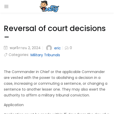
LOGIN
Reversal of court decisions
Enter your username and password to login.
–
พฤศจิกายน 2, 2024
0
eric
Categories:
Military Tribunals
Remember me
Login
The Commander in Chief or the applicable Commander
are vested with the power to abolishing a decision in a
case, increasing or commuting a sentence, or changing a
Lost password?
sentence to another lesser one. They may also exert the
authority to affirm a military tribunal conviction.
Application