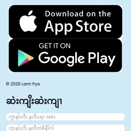
© 2026 Lann Pya.
ဆဲးကျိးဆဲးကျၢ