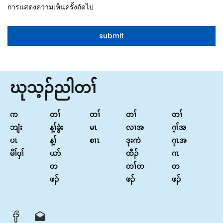
การแสดงความเห็นครั้งถัดไป
ဃုသ့ၣ်ညါတၢ်
က
တၢ်
တၢ်
တၢ်
တၢ်
ဘျံး
န့ၢ်ခွဲး
မၤ
လၢအ
ဂ့ၢ်အ
ပၤ
န့ၢ်
စၢၤ
ဒုးကဲ
ဂုၤအ
မိၢ်ၦၢ်
ယာ်
ထီၣ်
ဂၤ
တ
တၢ်တ
တ
ဖၣ်
ဖၣ်
ဖၣ်