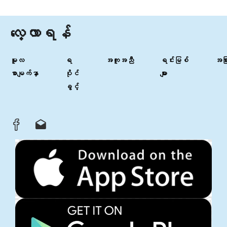
လေ့လာရန်
မူလ
ရ
အကူအညီ
ရင်းမြစ်
အခြာ
စာမျက်နှာ
ပိုင်
များ
ခွင့်