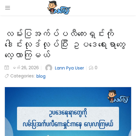
LOGIN
လမ်းပြအက်ပ်ပလီကေးရှင်းကို
Enter your username and password to login.
ဒေါင်းလုဒ်လုပ်ပြီး ဥပဒေရေးရာတွေ
လေ့လာကြမယ်
မတ် 26, 2026
0
Lann Pya User
Remember me
Categories:
blog
Login
Lost password?