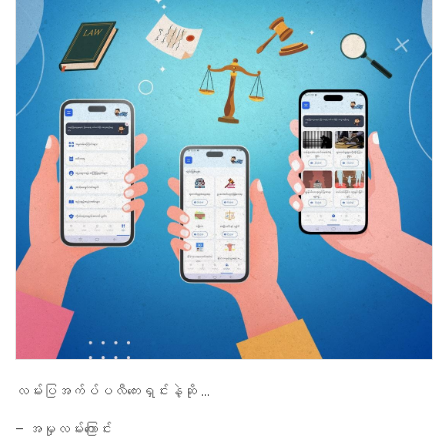
လမ်းပြအက်ပ်ပလီကေးရှင်းနဲ့ဆို …
– အမှုလမ်းကြောင်း