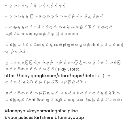
– ဥပဒေအတွင်းရှိ သင့်ရပိုင်ခွင့်
– ဥပဒေရေးရာ ပြဿနာတွေအတွက် အဆင့်လိုက်လမ်းညွှန်ချက်
– တရားရေးရာလုပ်ငန်းစဥ်တွေကို အခမဲ့ လေ့လာနိုင်ခြင်း စတာတွေကို
အချိန်နေရာမရွေး လေ့လာနိုင်မှာ ဖြစ်ပါတယ်။
လမ်းပြအက်ပ်ပလီကေးရှင်းရဲ့ နောက်ဆုံးထွက်ဗားရှင်းကို ဒေါင်းလုဒ်လုပ်ထားဖို့
တော့ လိုမယ်နော်။
ဥပဒေရေးရာပြုပြင်ချက်တွေကို အချိန်နဲ့တပြေးညီ လေ့လာနိုင်အောင် လမ်းပြ
အက်ပလီကေးရှင်းကို ဒီလင့်ခ် ( Play Store:
https://play.google.com/store/apps/details…
) က
တစ်ဆင့် ခုပဲဒေါင်းလုဒ်လုပ်ပြီး အသုံးပြုလိုက်ပါ။
အက်ပလီကေးရှင်း အသုံးပြုရာတွင် အခက်အခဲတစ်စုံတစ်ရာရှိခဲ့ပါက
လမ်းပြပေ့ချ် Chat Box တွင် အချိန်မရွေး လာရောက်မေးမြန်းနိုင်ပါတယ်။
#lannpya
#myanmarlegalhelpline
#yourjusticestartshere
#lannpyaapp