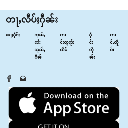
တႃႇလဵပ်ႈႁဵၼ်း
ၼႃႈႁႅၵ်ႈ
သုၼ်ႇ
တၢ
ႁႅ
တၢ
လႆႈ
င်းၸွၺ်ႈ
င်း
င်ႇၸိူ
သုၼ်ႇ
ထႅမ်
တို
ဝ်း
ပဵၼ်
ၼ်း