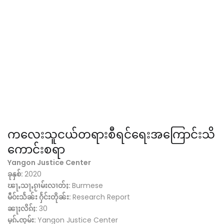
ကလေးသူငယ်တရားစီရင်ရေးအကြောင်းသိ
ကောင်းစရာ
Yangon Justice Center
ခုနှစ်:
2020
ၽႃႇသႃႇၵႂၢမ်းလၢတ်ႈ:
Burmese
မဵဝ်းသႅၼ်း ႁႅင်းတိုၼ်း:
Research Report
ၼႃႈလိၵ်ႈ:
30
မုၵ်ႉၸုမ်း:
Yangon Justice Center