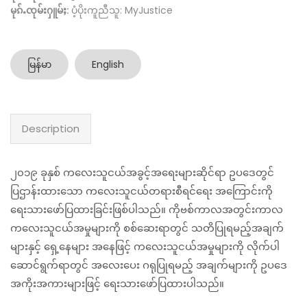
မုၵ်ႉၸုမ်းႁူမ်ႈ:
ပံ့ပိုးကူညီသူ: MyJustice
မြန်မာ
English
Description
၂၀၁၉ ခုနှစ် ကလေးသူငယ်အခွင့်အရေးများဆိုင်ရာ ဥပဒေတွင်
ပြဌာန်းထားသော ကလေးသူငယ်တရားစီရင်ရေး အကြောင်းကို
ရေးသားဖော်ပြထားခြင်းဖြစ်ပါသည်။ ကိုဗစ်ကာလအတွင်းကာလ
ကလေးသူငယ်အမှုများကို စစ်ဆေးရာတွင် သတိပြုရမည့်အချက်
များနှင့် ရှေ့နေများ အနေဖြင့် ကလေးသူငယ်အမှုများကို လိုက်ပါ
ဆောင်ရွက်ရာတွင် အလေးပေး ဂရုပြုရမည့် အချက်များကို ဥပဒေ
အကိုးအကားများဖြင့် ရေးသားဖော်ပြထားပါသည်။