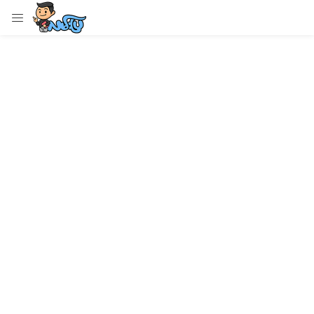
LOGIN
Enter your username and password to login.
Remember me
Login
Lost password?