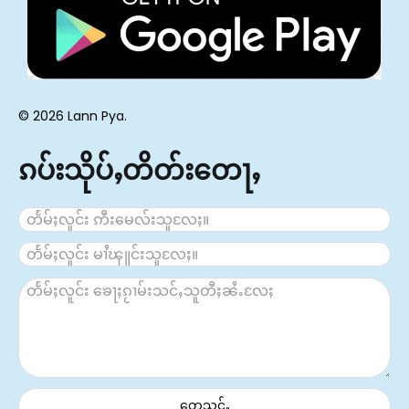
© 2026 Lann Pya.
ၵပ်းသိုပ်ႇတိတ်းတေႃႇ