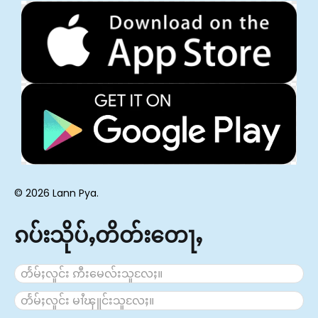
© 2026 Lann Pya.
ၵပ်းသိုပ်ႇတိတ်းတေႃႇ