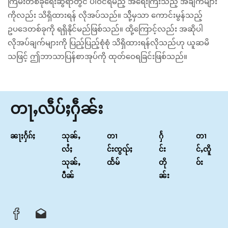
ကြမ်းတစ်ခုရေးဆွဲရာတွင် ပါဝင်ရမည့် အရေးကြီးသည့် အချက်များ
ကိုလည်း သိရှိထားရန် လိုအပ်သည်။ သို့်မှသာ ကောင်းမွန်သည့်
ဥပဒေတစ်ခုကို ရရှိနိုင်မည်ဖြစ်သည်။ ထို့ကြောင့်လည်း အဆိုပါ
လိုအပ်ချက်များကို ပြည့်ပြည့်စုံစုံ သိရှိထားရန်လိုသည်ဟု ယူဆမိ
သဖြင့် ဤဘာသာပြန်စာအုပ်ကို ထုတ်ဝေရခြင်းဖြစ်သည်။
တႃႇလဵပ်ႈႁဵၼ်း
ၼႃႈႁႅၵ်ႈ
သုၼ်ႇ
တၢ
ႁႅ
တၢ
လႆႈ
င်းၸွၺ်ႈ
င်း
င်ႇၸိူ
သုၼ်ႇ
ထႅမ်
တို
ဝ်း
ပဵၼ်
ၼ်း