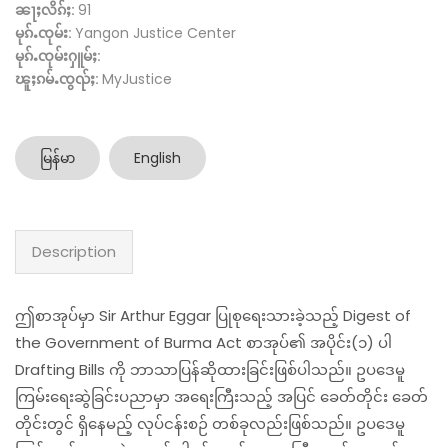
ၼႃႈလိၵ်ႈ:
91
မုၵ်ႉၸုမ်း:
Yangon Justice Center
မုၵ်ႉၸုမ်းႁူမ်ႈ:
ၽူႈၵမ်ႉၸွၺ်ႈ:
MyJustice
မြန်မာ
English
Description
ဤစာအုပ်မှာ Sir Arthur Eggar ပြုစုရေးသားခဲ့သည့် Digest of
the Government of Burma Act စာအုပ်၏ အပိုင်း(၁) ပါ
Drafting Bills ကို ဘာသာပြန်ဆိုထားခြင်းဖြစ်ပါသည်။ ဥပဒေမူ
ကြမ်းရေးဆွဲခြင်းပညာမှာ အရေးကြီးသည့် အပြင် ခေတ်တိုင်း ခေတ်
တိုင်းတွင် ရှိနေမည့် လုပ်ငန်းစဉ် တစ်ခုလည်းဖြစ်သည်။ ဥပဒေမူ