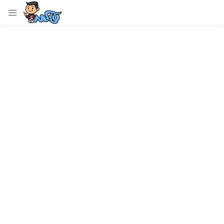
LOGIN
Enter your username and password to login.
Remember me
Login
Lost password?