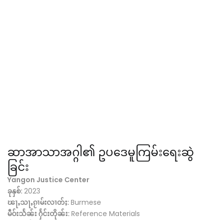
ဆာအာသာအဂ္ဂါ၏ ဥပဒေမူကြမ်းရေးဆွဲ
ခြင်း
Yangon Justice Center
ခုနှစ်:
2023
ၽႃႇသႃႇၵႂၢမ်းလၢတ်ႈ:
Burmese
မဵဝ်းသႅၼ်း ႁႅင်းတိုၼ်း:
Reference Materials