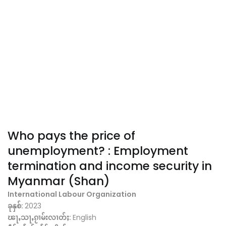
Who pays the price of
unemployment? : Employment
termination and income security in
Myanmar (Shan)
International Labour Organization
ခုနှစ်:
2023
ၽႃႇသႃႇၵႂၢမ်းလၢတ်ႈ:
English