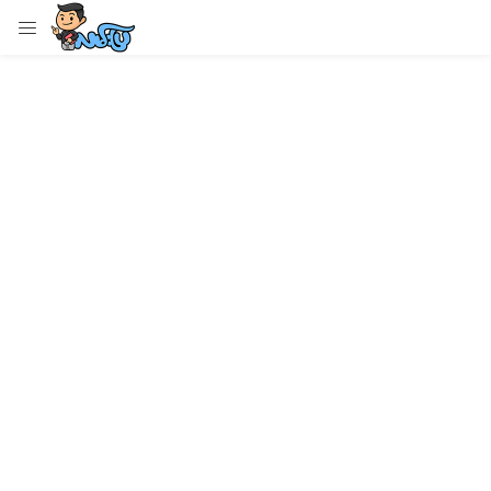
LOGIN
Enter your username and password to login.
Remember me
Login
Lost password?