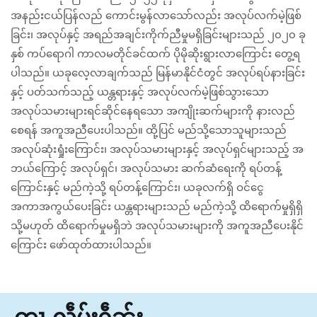
အနည်းငယ်ပြန်လည် ကောင်းမွန်လာသော်လည်း အလုပ်လက်မဲ့ဖြစ်
ခြင်း၊ အလုပ်နှင့် အရည်အချင်းကိုက်ညီမှုမရှိခြင်းများသည် ၂၀၂၀ ခု
နှစ် ကပ်ရောဂါ ကာလမတိုင်ခင်ထက် ပိုမိုဆိုးရွားလာကြောင်း တွေ့ရ
ပါသည်။ ယခုလေ့လာချက်သည် မြန်မာနိုင်ငံတွင် အလုပ်ရပ်နားခြင်း
နှင့် ပတ်သက်သည့် ယန္တရားနှင့် အလုပ်လက်မဲ့ဖြစ်သွားသော
အလုပ်သမားများရင်ဆိုင်နေရသော အကျိုးဆက်များကို နားလည်
စေရန် အကူအညီပေးပါသည်။ ထို့ပြင် မည်သို့သောသူများသည်
အလုပ်ဆုံးရှုံးကြောင်း၊ အလုပ်သမားများနှင့် အလုပ်ရှင်များသည့် အ
ဘယ်ကြောင့် အလုပ်ရှင်၊ အလုပ်သမား ဆက်ဆံရေးကို ရပ်တန့်
ကြောင်းနှင့် မည်ကဲ့သို့ ရပ်တန့်ကြောင်း၊ ယခုလက်ရှိ ဝင်ငွေ
အကာအကွယ်ပေးခြင်း ယန္တရားများသည် မည်ကဲ့သို့ ထိရောက်မှုရှိရှိ
သို့မဟုတ် ထိရောက်မှုမရှိဘဲ အလုပ်သမားများကို အကူအညီပေးနိုင်
ကြောင်း ဖော်ထုတ်ထားပါသည်။