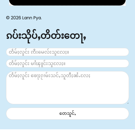
© 2026 Lann Pya.
ၵပ်းသိုပ်ႇတိတ်းတေႃႇ