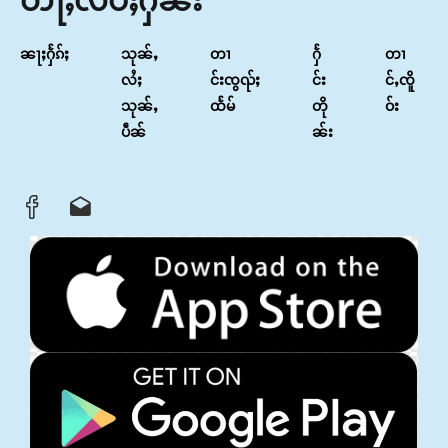
တႃႇလဵပ်ႈႁဵၼ်း
ၼႃႈႁႅၵ်ႈ
သုၼ်ႇ
တၢ
ႁႅ
တၢ
လႆႈ
င်းၸွၺ်ႈ
င်း
င်ႇၸိူ
သုၼ်ႇ
ထႅမ်
တို
ဝ်း
ပဵၼ်
ၼ်း