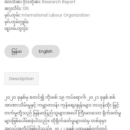
မဵဝ်းသႅၼ်း ႁႅင်းတိုၼ်း:
Research Report
ၼႃႈလိၵ်ႈ:
136
မုၵ်ႉၸုမ်း:
International Labour Organization
မုၵ်ႉၸုမ်းႁူမ်ႈ:
ၽူႈၵမ်ႉၸွၺ်ႈ:
မြန်မာ
English
Description
၂၀၂၀ ခုနှစ်မှ စတင်၍ ကိုးဗစ် ၁၉ ကပ်ရောဂါ၊ ၂၀၂၁ ခုနှစ် စစ်
အာဏာသိမ်းမှုနှင့် ကမ္ဘာတဝန်း ကုန်စျေးနှုန်းများ တဟုန်ထိုး မြှင့်
တက်မှုတို့သည် မြန်မာပြည်သူများအပေါ် ကြီးမားသော ရိုက်ခတ်မှု
များဖြစ်ပေါ်စေခဲ့ပါသည်။ ထိုရိုက်ခတ်မှုများထဲမှ တစ်ခုမှာ
အလုပ်အကိုင်ဖြစ်ပါသည်။ ၂၀၂၂ ခုနှစ် ပထမနှစ်ဝက်တွင်