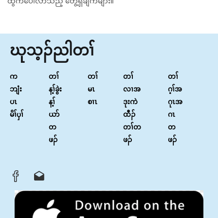
ထွက်ပေါ်လာသည့် တွေ့ရှိချက်များ။
ဃုသ့ၣ်ညါတၢ်
က
တၢ်
တၢ်
တၢ်
တၢ်
ဘျံး
န့ၢ်ခွဲး
မၤ
လၢအ
ဂ့ၢ်အ
ပၤ
န့ၢ်
စၢၤ
ဒုးကဲ
ဂုၤအ
မိၢ်ၦၢ်
ယာ်
ထီၣ်
ဂၤ
တ
တၢ်တ
တ
ဖၣ်
ဖၣ်
ဖၣ်