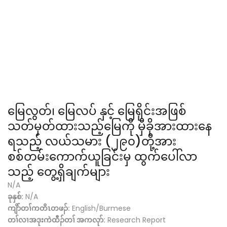
မြေလွတ်၊ မြေလပ် နှင့် မြေရိုင်းအဖြစ်
သတ်မှတ်ထားသည့်မြေကို မှီခိုအားထားနေ
ရသည့် လယ်သမား (၂၉၀)တို့အား
စစ်တမ်းကောက်ယူခြင်းမှ ထွက်ပေါ်လာ
သည့် တွေ့ရှိချက်များ
N/A
ခုနှစ်:
N/A
ကျိာ်တၢ်ကတိၤတဖၣ်:
English/Burmese
တၢ်လၢအဒုးကဲထီၣ်တၢ် အကလုာ်:
Research Report