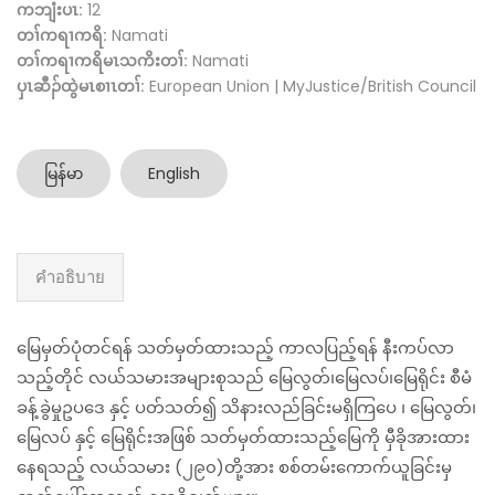
ကဘျံးပၤ:
12
တၢ်ကရၢကရိ:
Namati
တၢ်ကရၢကရိမၤသကိးတၢ်:
Namati
ပှၤဆီၣ်ထွဲမၤစၢၤတၢ်:
European Union | MyJustice/British Council
မြန်မာ
English
คำอธิบาย
မြေမှတ်ပုံတင်ရန် သတ်မှတ်ထားသည့် ကာလပြည့်ရန် နီးကပ်လာ
သည့်တိုင် လယ်သမားအများစုသည် မြေလွတ်၊မြေလပ်၊မြေရိုင်း စီမံ
ခန့်ခွဲမှုဥပဒေ နှင့် ပတ်သတ်၍ သိနားလည်ခြင်းမရှိကြပေ ၊ မြေလွတ်၊
မြေလပ် နှင့် မြေရိုင်းအဖြစ် သတ်မှတ်ထားသည့်မြေကို မှီခိုအားထား
နေရသည့် လယ်သမား (၂၉၀)တို့အား စစ်တမ်းကောက်ယူခြင်းမှ