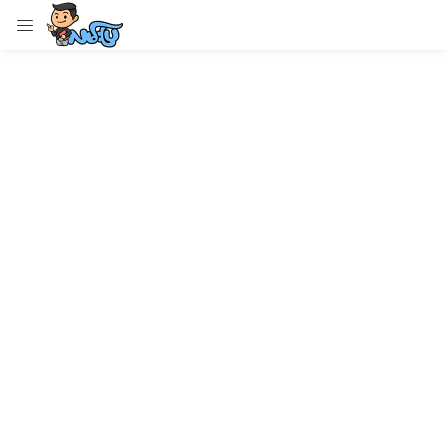
LOGIN
Enter your username and password to login.
Remember me
Login
Lost password?