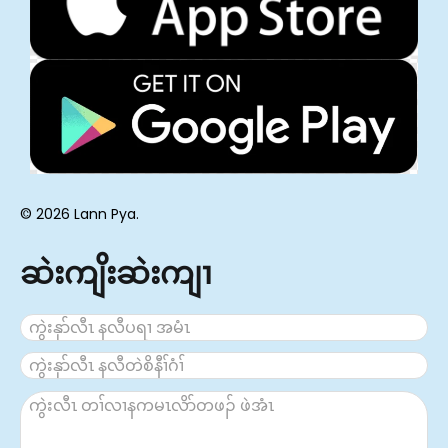
© 2026 Lann Pya.
ဆဲးကျိးဆဲးကျၢ