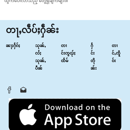
ထွက်ပေါ်လာသည့် တွေ့ရှိချက်များ။
တႃႇလဵပ်ႈႁဵၼ်း
ၼႃႈႁႅၵ်ႈ
သုၼ်ႇ
တၢ
ႁႅ
တၢ
လႆႈ
င်းၸွၺ်ႈ
င်း
င်ႇၸိူ
သုၼ်ႇ
ထႅမ်
တို
ဝ်း
ပဵၼ်
ၼ်း