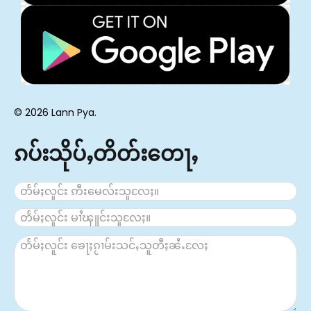
© 2026 Lann Pya.
ၵပ်းသိုပ်ႇတိတ်းတေႃႇ