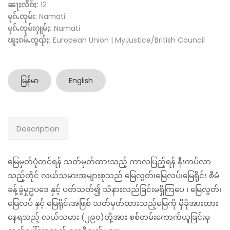
ၼႃႈလိၵ်ႈ:
12
မုၵ်ႉၸုမ်း:
Namati
မုၵ်ႉၸုမ်းႁူမ်ႈ:
Namati
ၽူႈၵမ်ႉၸွၺ်ႈ:
European Union | MyJustice/British Council
မြန်မာ
English
Description
မြေမှတ်ပုံတင်ရန် သတ်မှတ်ထားသည့် ကာလပြည့်ရန် နီးကပ်လာ
သည့်တိုင် လယ်သမားအများစုသည် မြေလွတ်၊မြေလပ်၊မြေရိုင်း စီမံ
ခန့်ခွဲမှုဥပဒေ နှင့် ပတ်သတ်၍ သိနားလည်ခြင်းမရှိကြပေ ၊ မြေလွတ်၊
မြေလပ် နှင့် မြေရိုင်းအဖြစ် သတ်မှတ်ထားသည့်မြေကို မှီခိုအားထား
နေရသည့် လယ်သမား (၂၉၀)တို့အား စစ်တမ်းကောက်ယူခြင်းမှ