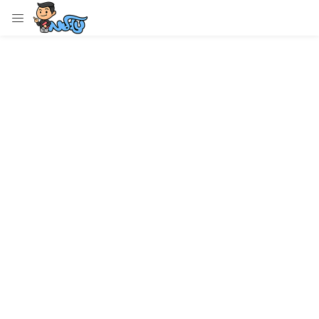
LOGIN
Enter your username and password to login.
Remember me
Login
Lost password?