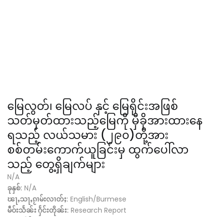
မြေလွတ်၊ မြေလပ် နှင့် မြေရိုင်းအဖြစ်
သတ်မှတ်ထားသည့်မြေကို မှီခိုအားထားနေ
ရသည့် လယ်သမား (၂၉၀)တို့အား
စစ်တမ်းကောက်ယူခြင်းမှ ထွက်ပေါ်လာ
သည့် တွေ့ရှိချက်များ
N/A
ခုနှစ်:
N/A
ၽႃႇသႃႇၵႂၢမ်းလၢတ်ႈ:
English/Burmese
မဵဝ်းသႅၼ်း ႁႅင်းတိုၼ်း:
Research Report