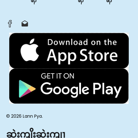
ဖၣ်
ဖၣ်
ဖၣ်
© 2026 Lann Pya.
ဆဲးကျိးဆဲးကျၢ