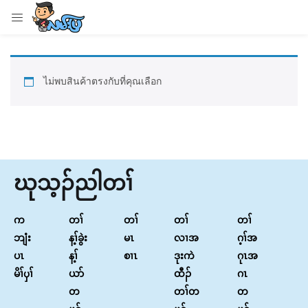
LOGIN
Enter your username and password to login.
ไม่พบสินค้าตรงกับที่คุณเลือก
Remember me
ဃုသ့ၣ်ညါတၢ်
Login
က
တၢ်
တၢ်
တၢ်
တၢ်
Lost password?
ဘျံး
န့ၢ်ခွဲး
မၤ
လၢအ
ဂ့ၢ်အ
ပၤ
န့ၢ်
စၢၤ
ဒုးကဲ
ဂုၤအ
မိၢ်ၦၢ်
ယာ်
ထီၣ်
ဂၤ
တ
တၢ်တ
တ