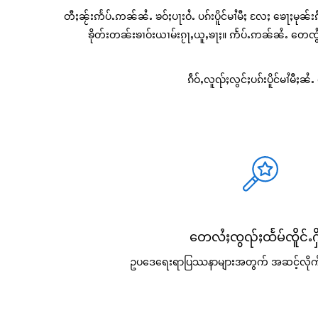
တီႈၼႂ်းဢႅပ်ႉဢၼ်ၼႆႉ ၶဝ်ႈပႃးဝႆႉ ပၵ်းပိူင်မၢႆမီႈ လႄႈ ‌ၶေႃႈမု
ၶိုတ်းတၼ်းၶၢဝ်းယၢမ်းၵႂႃႇယူႇၶႃႈ။ ဢႅပ်ႉဢၼ်ၼႆႉ တေၸွႆ
ၵဵဝ်ႇလူၺ်ႈလွင်ႈပၵ်းပိူင်မၢႆမီ
တေလႆႈၸွၺ်ႈထႅမ်ၸိူင်ႉႁိ
ဥပဒေရေးရာပြဿနာများအတွက် အဆင့်လိုက်လ