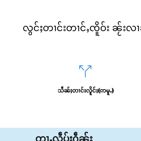
လွင်ႈတၢင်းတၢင်ႇၸိူဝ်း ၼႂ်းလၢ
သဵၼ်ႈတၢင်းလိူင်ႈ(ဢမူႉ)
တႃႇလဵပ်ႈႁဵၼ်း