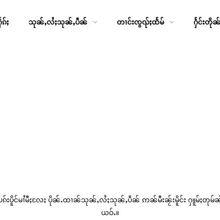
ၵ်ႈ
သုၼ်ႇလႆႈသုၼ်ႇပဵၼ်
တၢင်းၸွၺ်ႈထႅမ်
ႁႅင်းတိုၼ
ပၵ်းပိူင်မၢႆမီႈ‌လႄႈ ပိုၼ်ႉထၢၼ်သုၼ်ႇလႆႈသုၼ်ႇပဵၼ် ဢၼ်မီးၼႂ်းမိူင်း ႁူမ်ႈတုမ်ၼႆ
ယဝ်ႉ။