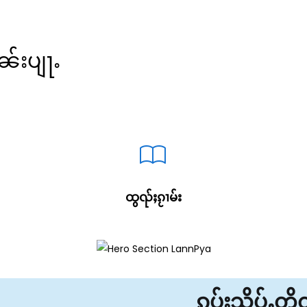
ၼ်းပျႃႉ
ထွၺ်ႈၵႂၢမ်း
ၵပ်းသိုပ်ႇတ