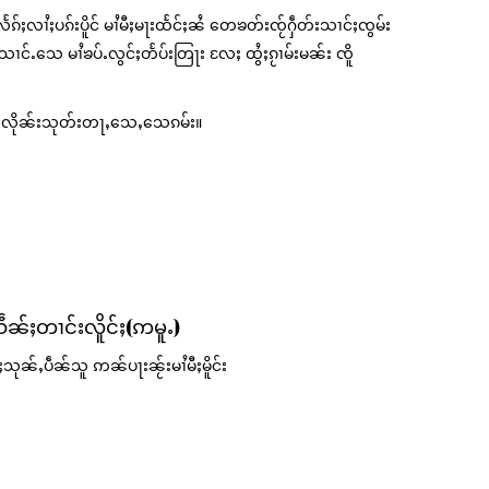
ၵ်ႈလၢႆႈပၵ်းပိူင် မၢႆမီႈမႃးထႅင်ႈၼႆ တေၶတ်းၸႂ်ႁဵတ်းသၢင်ႈၸွမ်း
်ႉ‌သေ မၢႆၶပ်ႉလွင်ႈတႅပ်းတြႃး လႄႈ ထွႆႈၵႂၢမ်းမၼ်း ၸိူ
 ၵမ်းလိုၼ်းသုတ်းတႃႇ‌သေႇသေၵမ်း။
ဵၼ်ႈတၢင်းလိူင်ႈ(ဢမူႉ)
သုၼ်ႇပဵၼ်သူ ဢၼ်ပႃးၼႂ်းမၢႆမီႈမိူင်း