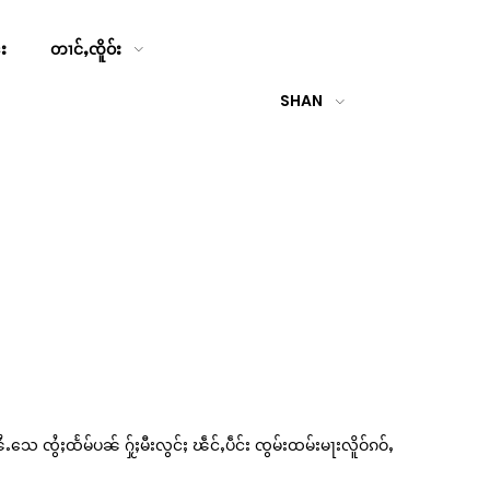
်း
တၢင်ႇၸိူဝ်း
SHAN
ႉသေ ၸွႆႈထႅမ်ပၼ် ႁႂ်ႈမီးလွင်ႈ ၽဵင်ႇပဵင်း ၸွမ်းထမ်းမႃးလိူဝ်ၵဝ်ႇ