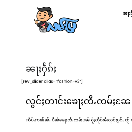
ၼႃႈႁႅ
ၼႃႈႁႅၵ်ႈ
[rev_slider alias=”fashion-v3″]
လွင်ႈတၢင်းၶေႃႈၸီႉၸမ်ႈၼႄ
ဢႅပ်ႉဢၼ်ၼႆႉ ပဵၼ်‌ၶေႃႈၸီႉၸမ်ႈပၼ် ႁႂ်ႈတိူဝ်းမီးလွင်ႈပွင်ႇ ၸႂ် 