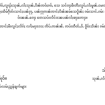
ၼ်းၵဵဝ်ႇလူၺ်ႈသုၼ်ႇလႆႈသုၼ်ႇပဵၼ်ၸဝ်ႈၵဝ်ႇ သေ သင်ဝႃႈမီးတီႈလူဝ်ႇလႆႈမူၼ်ႉမႄးလႅ
ႈထႅမ်ႁဵတ်းသၢင်ႈပၼ်ၵႂႃႇ ပၼ်ႁႃဢၼ်ၸၢင်ႈပဵၼ်ၼမ်သေပိူၼ်ႈ ၵမ်းသၢင်ႉၵမ်း သၢင
ဝ်းၼၼ်ႉၵေႃႈ တေသပ်းလႅင်းၼႄပၼ်လႆႈၶႃႈဢေႃႈ။
ႈၼႆႉ ၸၢင်ႈမီးလွင်ႈလႅၵ်ႈ လၢႆႈမႃးလႄႈ ဢႅပ်ႉဢၼ်ၼႆႉ ဢပ်းတဵတ်ႇဝႆႉ ဝိူဝ်းသိၼ်း
သ
ုဝ်။
သုၼ်ႇလႆႈ
မ်းညွှန်ချက်များ