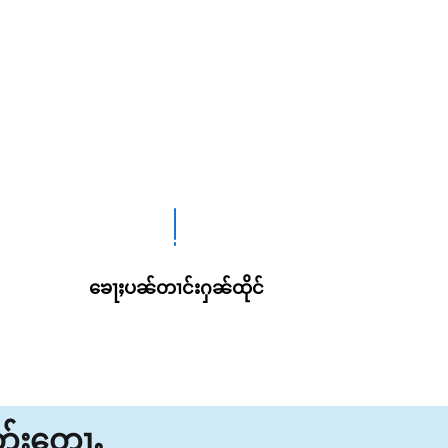
ၶေႃႈပၼ်တၢင်းႁၼ်ထိုင်
ိတ်းတေႃႇ