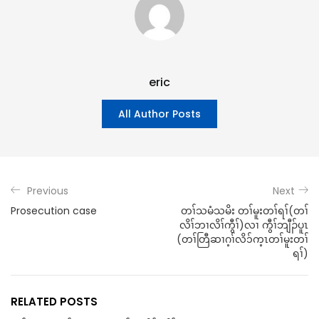
eric
All Author Posts
Previous
Next
Prosecution case
တၢ်သမံသမိး တၢ်မူးတၢ်ရၢ်(တၢ်
လိၢ်ဘၢလိၢ်ကွီၢ်)လၢ ကွီၢ်ဘျီၣ်ပူၤ
(တၢ်တြီဆၢဂ့ၢ်လိ၁်က့ၤတၢ်မူးတၢ်
ရၢ်)
RELATED POSTS