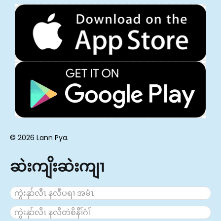
© 2026 Lann Pya.
ဆဲးကျိးဆဲးကျၢ