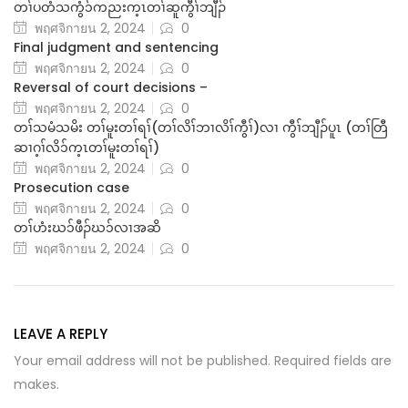
တၢ်ပတံသကွံ၁်ကညးက့ၤတၢ်ဆူကွီၢ်ဘျီၣ်
พฤศจิกายน 2, 2024
0
Final judgment and sentencing
พฤศจิกายน 2, 2024
0
Reversal of court decisions –
พฤศจิกายน 2, 2024
0
တၢ်သမံသမိး တၢ်မူးတၢ်ရၢ်(တၢ်လိၢ်ဘၢလိၢ်ကွီၢ်)လၢ ကွီၢ်ဘျီၣ်ပူၤ (တၢ်တြီ
ဆၢဂ့ၢ်လိ၁်က့ၤတၢ်မူးတၢ်ရၢ်)
พฤศจิกายน 2, 2024
0
Prosecution case
พฤศจิกายน 2, 2024
0
တၢ်ဟံးဃ၁်ဖီၣ်ဃ၁်လၢအဆိ
พฤศจิกายน 2, 2024
0
LEAVE A REPLY
Your email address will not be published. Required fields are
makes.