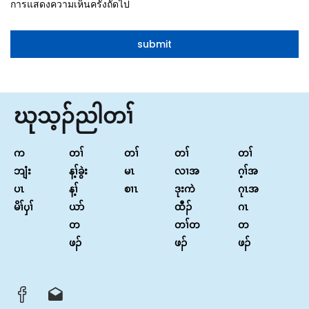
การแสดงความเห็นครั้งถัดไป
ဃုသ့ၣ်ညါတၢ်
က
တၢ်
တၢ်
တၢ်
တၢ်
ဘျံး
န့ၢ်ခွဲး
မၤ
လၢအ
ဂ့ၢ်အ
ပၤ
န့ၢ်
စၢၤ
ဒုးကဲ
ဂုၤအ
မိၢ်ၦၢ်
ယာ်
ထီၣ်
ဂၤ
တ
တၢ်တ
တ
ဖၣ်
ဖၣ်
ဖၣ်