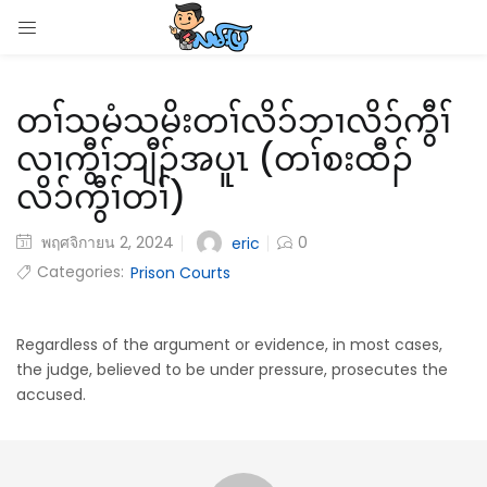
LOGIN
တၢ်သမံသမိးတၢ်လိ၁်ဘၢလိ၁်ကွီၢ်
Enter your username and password to login.
လၢကွီၢ်ဘျီၣ်အပူၤ (တၢ်စးထီၣ်
လိ၁်ကွီၢ်တၢ်)
พฤศจิกายน 2, 2024
0
eric
Remember me
Categories:
Prison Courts
Login
Regardless of the argument or evidence, in most cases,
Lost password?
the judge, believed to be under pressure, prosecutes the
accused.