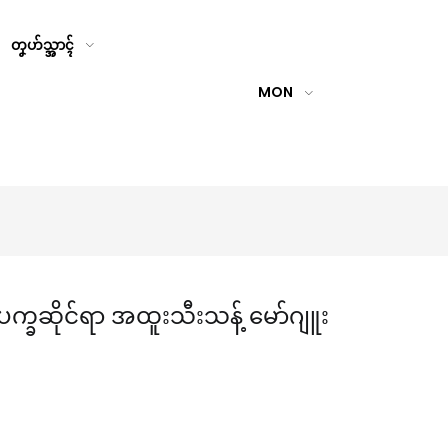
တၞဟ်သ္အာၚ်
MON
္ခဆိုင်ရာ အထူးသီးသန့် မော်ဂျူး