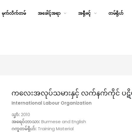
မုက်လိက်တမ်
အခေါၚ်အရာ
အရီုဗၚ်
တမ်ရိုဟ်
ကလေးအလုပ်သမားနှင့် လက်နက်ကိုင် ပဋိပက
International Labour Organization
သၞာံ:
2010
အရေဝ်ဘာသာ:
Burmese and English
ဂကူတမ်ရိုဟ်:
Training Material