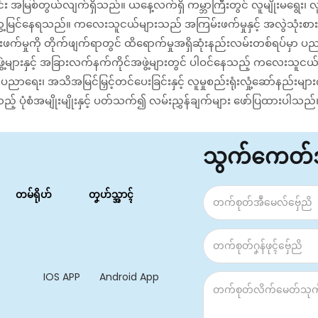
ုင်း အမြစ်တွယ်လျက်ရှိသည်။ ယနေ့လက်ရှိ ကမ္ဘာကြီးတွင် လူမျိုးမရွေး၊
်တို့ တွေ့မြင်နေရသည်။ ကလေးသူငယ်များသည် အကြမ်းဖက်မှုနှင့် အလွဲသုံးစားပ
ကို တိုက်ဖျက်ရာတွင် ထိရောက်မှုအရှိဆုံးနည်းလမ်းတစ်ရပ်မှာ ပညာရ
်ဖွဲ့များနှင့် အခြားလက်နက်ကိုင်အဖွဲ့များတွင် ပါဝင်နေသည့် ကလေ
၊ အသိအမြင်မြှင့်တင်ပေးခြင်းနှင့် လူမှုစည်းရုံးလှုံ့ဆော်နည်းများကိ
့် ပုံစံအမျိုးမျိုးနှင့် ပတ်သက်၍ လမ်းညွှန်ချက်များ ဖော်ပြထားပါသည်
သွက်ကေတ
တမ်ရိုဟ်
တၞဟ်သ္အာၚ်