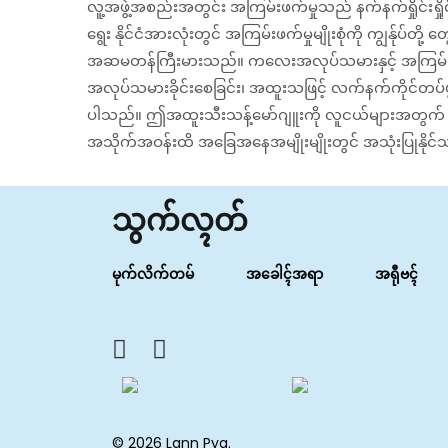
လူ့အဖွဲ့အစည်းအတွင်း အကြမ်းဖက်မှုသည် နက်နက်ရှိုင်းရှိ
ရွေး နိုင်ငံအားလုံးတွင် အကြမ်းဖက်မှုမျိုးစုံကို ကျွန်ုပ
အဆမတန်ကြီးမားသည်။ ကလေးအလုပ်သမားနှင့် အကြမ်းဖက်မှု
အလုပ်သမားခိုင်းစေခြင်း၊ အထူးသဖြင့် လက်နက်ကိုင်တပ
ပါသည်။ ဤအထူးသီးသန့်မော်ဂျူးကို လူငယ်များအတွက် ပညာရေး
အသိုက်အဝန်းထိ အခြေအနေအမျိုးမျိုးတွင် အသုံးပြုနိုင်သည
သွက်လ္ၚတ်
မုက်လိက်တမ်
အခေါၚ်အရာ
အရီုဗၚ်
© 2026 Lann Pya.