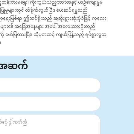
 လူတန်းစားမရွေး၊ ကိုးကွယ်သည့်ဘာသာနှင့် ယဉ်ကျေးမှုမ
ြုမှုများတွင် ထိိခိုက်လွယ်ပြီး၊ ပေးဆပ်ရမှုသည်
ေးဖြစ်ရာ ဤသင်ရိုးသည် အဆိုးရွားဆုံးပုံစံဖြင့် ကလေး
းသူငယ်များ၏ အခြေအနေများ အပေါ် အလေးထားဦးတည်
ု ဖော်ပြထားပြီး၊ ထိုမှတဆင့် ကျယ်ပြန့်သည့် ရပ်ရွာလူထု
။
်အဆက်