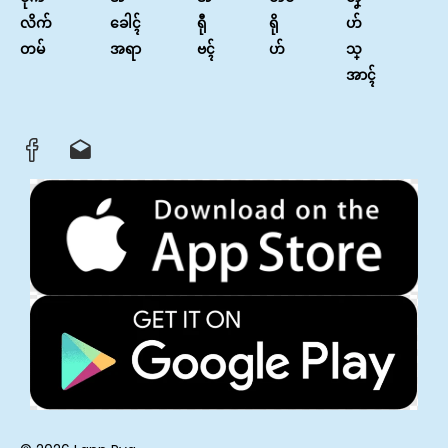
လိက်
ခေါၚ်
ရီု
ရို
ဟ်
တမ်
အရာ
ဗၚ်
ဟ်
သ္
အာၚ်