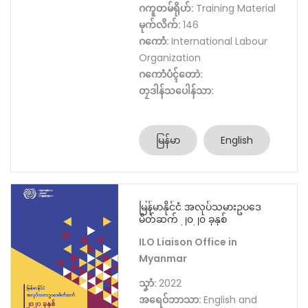
ဂကူတမ်ရိုဟ်:
Training Material
မုက်လိက်:
146
ဂကောံ:
International Labour
Organization
ဂကောံပံၚ်တောဲ:
တၠဒါန်သပေါန်သာ:
မြန်မာ
English
မြန်မာနိုင်ငံ အလုပ်သမားဥပဒေ
မိတ်ဆက် ၂၀၂၀ ခုနှစ်
ILO Liaison Office in
Myanmar
သၞာံ:
2022
အရေဝ်ဘာသာ:
English and