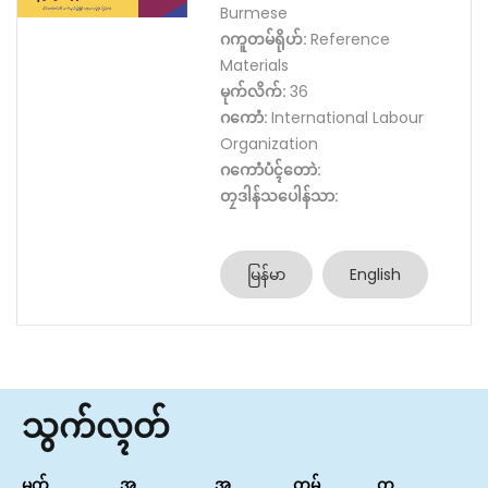
Burmese
ဂကူတမ်ရိုဟ်:
Reference
Materials
မုက်လိက်:
36
ဂကောံ:
International Labour
Organization
ဂကောံပံၚ်တောဲ:
တၠဒါန်သပေါန်သာ:
မြန်မာ
English
သွက်လ္ၚတ်
မုက်
အ
အ
တမ်
တၞ