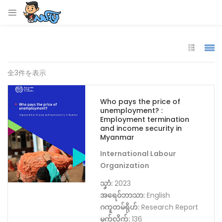
LOGIN
Enter your username and password to login.
全3件を表示
Who pays the price of
unemployment? :
Remember me
Employment termination
and income security in
Myanmar
Login
International Labour
Lost password?
Organization
သၞာံ:
2023
အရေဝ်ဘာသာ:
English
ဂကူတမ်ရိုဟ်:
Research Report
မုက်လိက်:
136