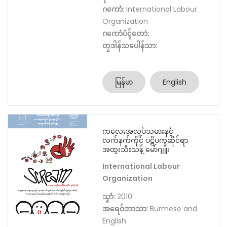
ဂကောံ:
International Labour
Organization
ဂကောံပံၚ်တောဲ:
တၠဒါန်သပေါန်သာ:
မြန်မာ
English
ကလေးအလုပ်သမားနှင့်
လက်နက်ကိုင် ပဋိပက္ခဆိုင်ရာ
အထူးသီးသန့် မော်ဂျူး
International Labour
Organization
သၞာံ:
2010
အရေဝ်ဘာသာ:
Burmese and
English