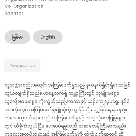
Co-Organization:
Sponsor:
မြန်မာ
English
Description
လူ့အဖွဲ့အစည်းအတွင်း အကြမ်းဖက်မှုသည် နက်နက်ရှိုင်းရှိုင်း အမြစ်
တွယ်လျက်ရှိသည်။ ယနေ့လက်ရှိ ကမ္ဘာကြီးတွင် လူမျိုးမရွေး၊
လူတန်းစားမရွေး၊ ကိုးကွယ်သည့်ဘာသာနှင့် ယဉ်ကျေးမှုမရွေး နိုင်ငံ
အားလုံးတွင် အကြမ်းဖက်မှုမျိုးစုံကို ကျွန်ုပ်တို့ တွေ့မြင်နေရသည်။
ကလေးသူငယ်များသည် အကြမ်းဖက်မှုနှင့် အလွဲသုံးစားပြုမှုများ
တွင် ထိိခိုက်လွယ်ပြီး၊ ပေးဆပ်ရမှုသည် အဆမတန်ကြီးမားသည်။
ကလေးအလုပ်သမားနှင့် အကြမ်းဖက်မှုကို တိုက်ဖျက်ရာတွင် ထိ