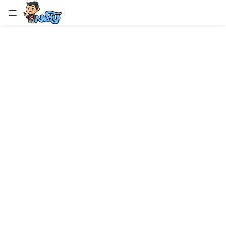
LOGIN
Enter your username and password to login.
Remember me
Login
Lost password?