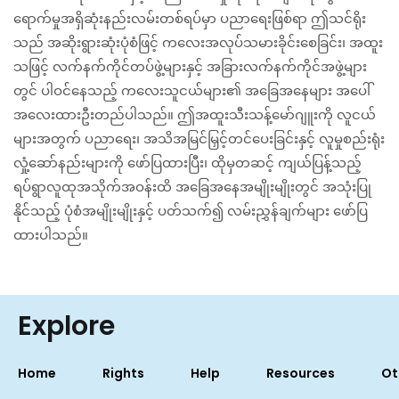
ရောက်မှုအရှိဆုံးနည်းလမ်းတစ်ရပ်မှာ ပညာရေးဖြစ်ရာ ဤသင်ရိုး
သည် အဆိုးရွားဆုံးပုံစံဖြင့် ကလေးအလုပ်သမားခိုင်းစေခြင်း၊ အထူး
သဖြင့် လက်နက်ကိုင်တပ်ဖွဲ့များနှင့် အခြားလက်နက်ကိုင်အဖွဲ့များ
တွင် ပါဝင်နေသည့် ကလေးသူငယ်များ၏ အခြေအနေများ အပေါ်
အလေးထားဦးတည်ပါသည်။ ဤအထူးသီးသန့်မော်ဂျူးကို လူငယ်
များအတွက် ပညာရေး၊ အသိအမြင်မြှင့်တင်ပေးခြင်းနှင့် လူမှုစည်းရုံး
လှုံ့ဆော်နည်းများကို ဖော်ပြထားပြီး၊ ထိုမှတဆင့် ကျယ်ပြန့်သည့်
ရပ်ရွာလူထုအသိုက်အဝန်းထိ အခြေအနေအမျိုးမျိုးတွင် အသုံးပြု
နိုင်သည့် ပုံစံအမျိုးမျိုးနှင့် ပတ်သက်၍ လမ်းညွှန်ချက်များ ဖော်ပြ
ထားပါသည်။
Explore
Home
Rights
Help
Resources
Ot