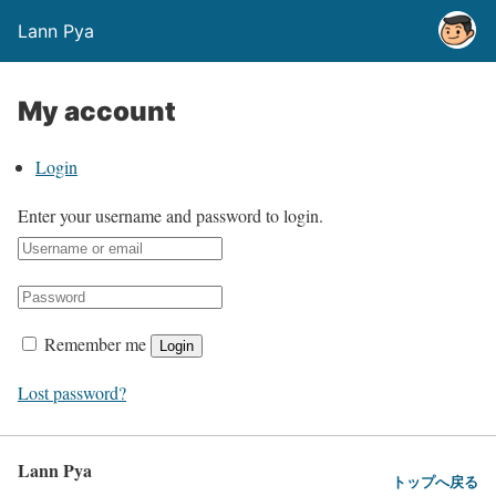
Lann Pya
My account
Login
Enter your username and password to login.
Remember me
Login
Lost password?
Lann Pya
トップへ戻る