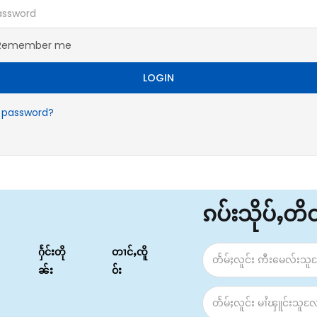
Remember me
LOGIN
t password?
ၵပ်းသိုပ်ႇတ
ႁႅင်းတို
တၢင်ႇၸိူ
ၼ်း
ဝ်း