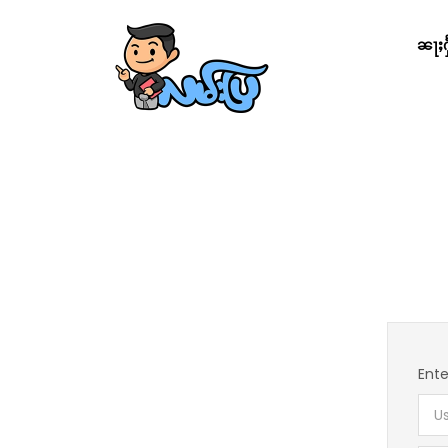
ၼႃႈႁႅ
Ente