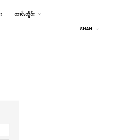
်း
တၢင်ႇၸိူဝ်း
SHAN