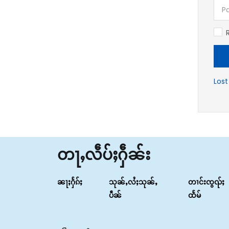
Los
တႃႇလဵပ်ႈႁဵၼ်း
ၼႃႈႁႅၵ်ႈ
သုၼ်ႇလႆႈသုၼ်ႇ
တၢင်းၸွၺ်ႈ
ပဵၼ်
ထႅမ်