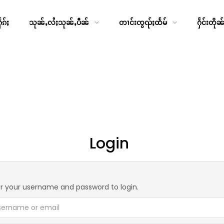
ၵ်ႈ
သုၼ်ႇလႆႈသုၼ်ႇပဵၼ်
တၢင်းၸွၺ်ႈထႅမ်
ႁႅင်းတိုၼ
Login
r your username and password to login.