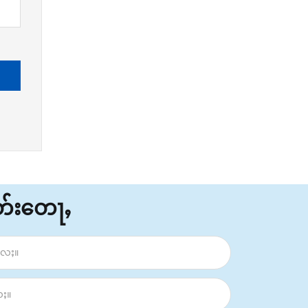
ိတ်းတေႃႇ