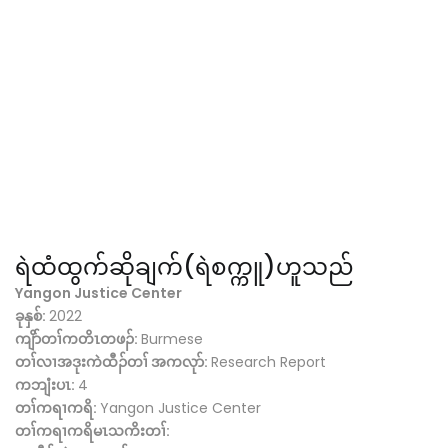
ရဲထံထွက်ဆိုချက်(ရဲစက္ကူ)ဟူသည်
Yangon Justice Center
ခုနှစ်:
2022
ကျိာ်တၢ်ကတိၤတဖၣ်:
Burmese
တၢ်လၢအဒုးကဲထီၣ်တၢ် အကလုာ်:
Research Report
ကဘျံးပၤ:
4
တၢ်ကရၢကရိ:
Yangon Justice Center
တၢ်ကရၢကရိမၤသကိးတၢ်: