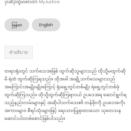
ပှၤဆီၣ်ထွဲမၤစၢၤတၢ်:
MyJustice
မြန်မာ
English
คำอธิบาย
တရားရုံးတွင် သက်သေအဖြစ် ထွက်ဆိုသူများသည် ထိုသို့မထွက်ဆို
မိ ရဲထံ ထွက်ဆိုကြရသည်။ ထိုအခါ အချို့သက်သေများသည်
အကြောင်းအမျိုးမျိုးကြောင့် ရုံးရှေ့တွင်တစ်မျိုး ရဲရှေ့တွင်တစ်ဖုံ
ထွက်ဆိုကြသည်။ ထိုသို့ထွက်ဆိုကြရာဝယ် ဥပဒေအရ ဆောင်ရွက်ရ
သည့်နည်းလမ်းများနှင့် အဆိုပါသက်သေ၏ တန်ဖိုးကို ဥပဒေအကိုး
အကားများ၊ စီရင်ထုံးများဖြင့် ရေးသားပြုစုထားသော သုတေသန
ဆောင်းပါးတစ်စောင်ဖြစ်ပါသည်။