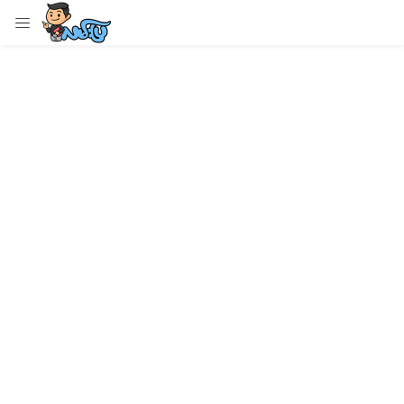
LOGIN
Enter your username and password to login.
Remember me
Login
Lost password?