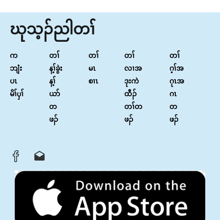
ဃုသ့ၣ်ညါတၢ်
က
တၢ်
တၢ်
တၢ်
တၢ်
ဘျံး
န့ၢ်ခွဲး
မၤ
လၢအ
ဂ့ၢ်အ
ပၤ
န့ၢ်
စၢၤ
ဒုးကဲ
ဂုၤအ
မိၢ်ၦၢ်
ယာ်
ထီၣ်
ဂၤ
တ
တၢ်တ
တ
ဖၣ်
ဖၣ်
ဖၣ်