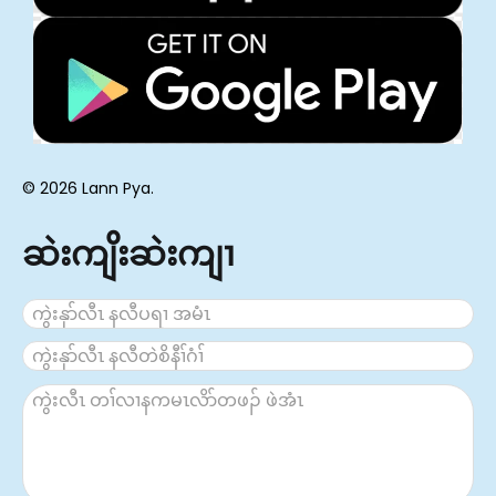
© 2026 Lann Pya.
ဆဲးကျိးဆဲးကျၢ