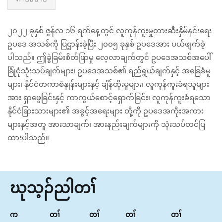
၂၀၂၂ ခုနှစ် ဇွန်လ ၁၆ ရက်နေ့တွင် လူကုန်ကူးမှုတားဆီးနှိမ်နင်းရေး
ဥပဒေ အသစ်ကို ပြဌာန်းခဲ့ပြီး ၂၀၀၅ ခုနှစ် ဥပဒေအား ပယ်ဖျက်ခဲ့
ပါသည်။ ဤခွဲခြမ်းစိတ်ဖြာမှု လေ့လာချက်တွင် ဥပဒေအသစ်အပေါ်
ခြုံငုံသုံးသပ်ချက်များ၊ ဥပဒေအသစ်၏ ရည်ရွယ်ချက်နှင့် အခြေခံမူ
များ၊ နိုင်ငံတကာစံနှုန်းများနှင့် ချိန်ထိုးမှုများ၊ လူကုန်ကူးခံရသူများ
အား ရှာဖွေခြင်းနှင့် ကာကွယ်စောင့်ရှောက်ခြင်း၊ လူကုန်ကူးခံရသော
နိုင်ငံခြားသားများ၏ အခွင့်အရေးများ တို့ကို ဥပဒေအကိုးအကား
များနှင့်အတူ အားသာချက်၊ အားနည်းချက်များကို သုံးသပ်တင်ပြ
ထားပါသည်။
ဃုသ့ၣ်ညါတၢ်
က
တၢ်
တၢ်
တၢ်
တၢ်