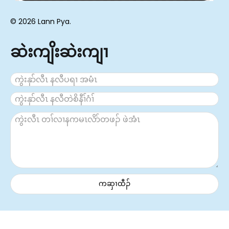
© 2026 Lann Pya.
ဆဲးကျိးဆဲးကျၢ