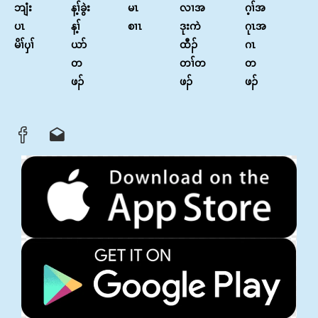
ဘျံး
န့ၢ်ခွဲး
မၤ
လၢအ
ဂ့ၢ်အ
ပၤ
န့ၢ်
စၢၤ
ဒုးကဲ
ဂုၤအ
မိၢ်ၦၢ်
ယာ်
ထီၣ်
ဂၤ
တ
တၢ်တ
တ
ဖၣ်
ဖၣ်
ဖၣ်