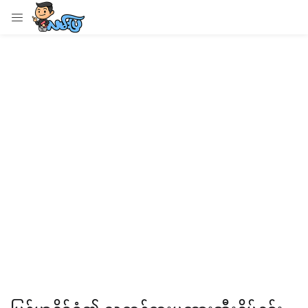
LOGIN
Enter your username and password to login.
Remember me
Login
Lost password?