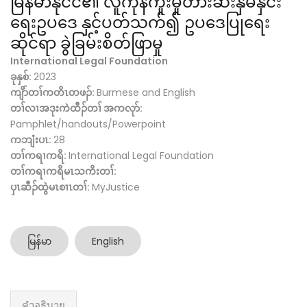
မြန်မာနိုင်ငံ၏ လူကုန်ကူးမှုတားဆီးနှိမ်နှင်း
ရေးဥပဒေ နှင့်ပတ်သက်၍ ဥပဒေပြုရေး
ဆိုင်ရာ ခွဲခြမ်းစိတ်ဖြာမှု
International Legal Foundation
ခုနှစ်:
2023
ကျိာ်တၢ်ကတိၤတဖၣ်:
Burmese and English
တၢ်လၢအဒုးကဲထီၣ်တၢ် အကလုာ်:
Pamphlet/handouts/Powerpoint
ကဘျံးပၤ:
28
တၢ်ကရၢကရိ:
International Legal Foundation
တၢ်ကရၢကရိမၤသကိးတၢ်:
ပှၤဆီၣ်ထွဲမၤစၢၤတၢ်:
MyJustice
မြန်မာ
English
คำอธิบาย