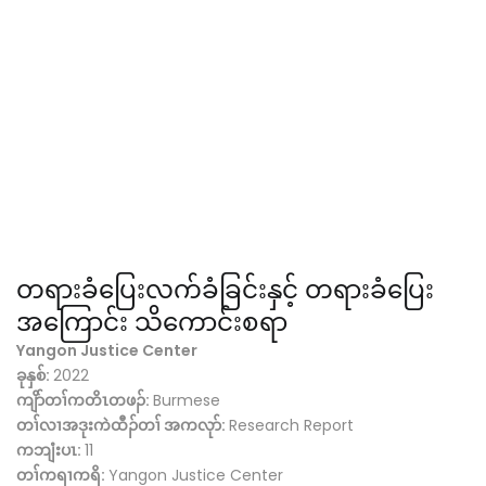
တရားခံပြေးလက်ခံခြင်းနှင့် တရားခံပြေး
အကြောင်း သိကောင်းစရာ
Yangon Justice Center
ခုနှစ်:
2022
ကျိာ်တၢ်ကတိၤတဖၣ်:
Burmese
တၢ်လၢအဒုးကဲထီၣ်တၢ် အကလုာ်:
Research Report
ကဘျံးပၤ:
11
တၢ်ကရၢကရိ:
Yangon Justice Center