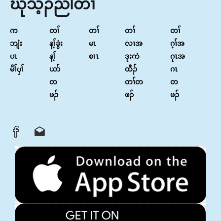
ဃုသ့ၣ်ညါတၢ်
က
တၢ်
တၢ်
တၢ်
တၢ်
ဘျံး
န့ၢ်ခွဲး
မၤ
လၢအ
ဂ့ၢ်အ
ပၤ
န့ၢ်
စၢၤ
ဒုးကဲ
ဂုၤအ
မိၢ်ၦၢ်
ယာ်
ထီၣ်
ဂၤ
တ
တၢ်တ
တ
ဖၣ်
ဖၣ်
ဖၣ်