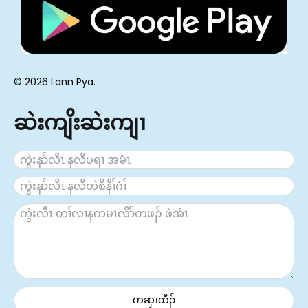
© 2026 Lann Pya.
ဆဲးကျိးဆဲးကျၢ