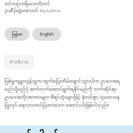
တၢ်ကရၢကရိမၤသကိးတၢ်:
ပှၤဆီၣ်ထွဲမၤစၢၤတၢ်:
MyJustice
မြန်မာ
English
คำอธิบาย
ပြစ်မှုကျူးလွန်သူက ထွက်ပြေးတိမ်းရှောင်သွားပါက ဥပဒေအရ
မည်သို့မည်ပုံ ဆက်လက်ဆောင်ရွက်ရနိုင်မည်ကို သက်ဆိုင်ရာ
ဥပဒေအကိုးအကားများ၊ စီရင်ထုံးများဖြင့် စုံလင်စွာ သုတေသန
ပြုလုပ် ရေးသားတင်ပြထားသော ဆောင်းပါးဖြစ်ပါသည်။