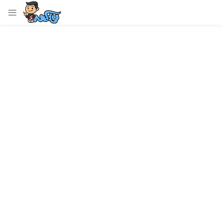
LOGIN
Enter your username and password to login.
Remember me
Login
Lost password?