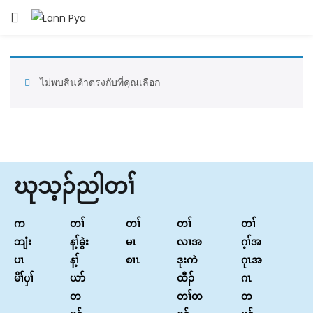
LOGIN
Enter your username and password to login.
ไม่พบสินค้าตรงกับที่คุณเลือก
Remember me
ဃုသ့ၣ်ညါတၢ်
Login
က
တၢ်
တၢ်
တၢ်
တၢ်
Lost password?
ဘျံး
န့ၢ်ခွဲး
မၤ
လၢအ
ဂ့ၢ်အ
ပၤ
န့ၢ်
စၢၤ
ဒုးကဲ
ဂုၤအ
မိၢ်ၦၢ်
ယာ်
ထီၣ်
ဂၤ
တ
တၢ်တ
တ