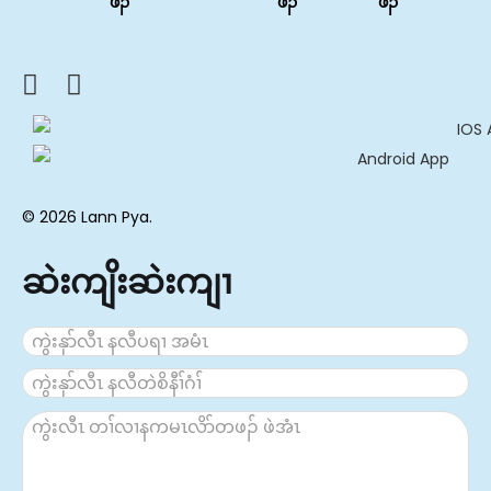
ဖၣ်
ဖၣ်
ဖၣ်
© 2026 Lann Pya.
ဆဲးကျိးဆဲးကျၢ