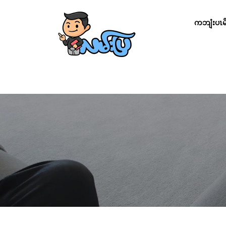
ကဘျံးပၤမိၢ