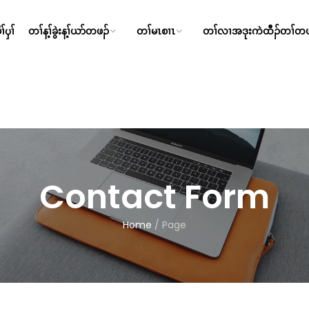
်ၦၢ်
တၢ်န့ၢ်ခွဲးန့ၢ်ယာ်တဖၣ်
တၢ်မၤစၢၤ
တၢ်လၢအဒုးကဲထီၣ်တၢ်တဖ
Contact Form
Home
/
Page