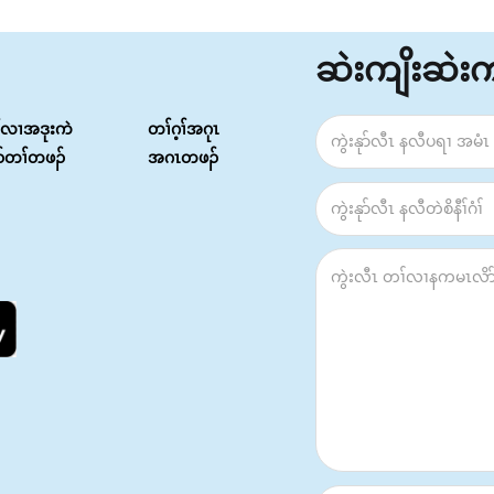
ဆဲးကျိးဆဲး
်လၢအဒုးကဲ
တၢ်ဂ့ၢ်အဂုၤ
ၣ်တၢ်တဖၣ်
အဂၤတဖၣ်