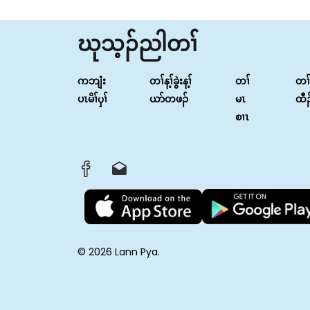
ဃုသ့ၣ်ညါတၢ်
ကဘျံး
တၢ်န့ၢ်ခွဲးန့ၢ်
တၢ်
တၢ
ပၤမိၢ်ၦၢ်
ယာ်တဖၣ်
မၤ
ထီ
စၢၤ
© 2026 Lann Pya.