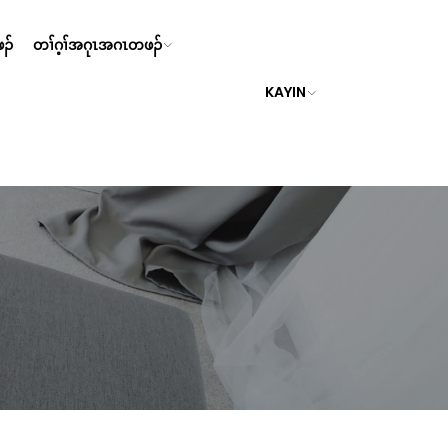
ၣ်
တၢ်ဂ့ၢ်အဂုၤအဂၤတဖၣ်
KAYIN