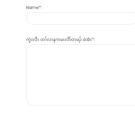
Name
*
:
ကွဲးလီၤ တၢ်လၢနကမၤလိာ်တဖၣ် ဖဲအံၤ
*
: