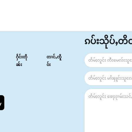
ၵပ်းသိုပ်ႇတ
ႁႅင်းတို
တၢင်ႇၸိူ
ၼ်း
ဝ်း