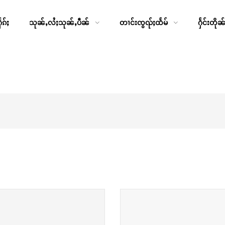
ၵ်ႈ
သုၼ်ႇလႆႈသုၼ်ႇပဵၼ်
တၢင်းၸွၺ်ႈထႅမ်
ႁႅင်းတိုၼ