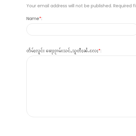
Your email address will not be published. Required f
Name
*
:
တႅမ်ႈလူင်း ၶေႃႈၵႂၢမ်းသင်ႇသူတီႈၼႆႉလႄႈ
*
: