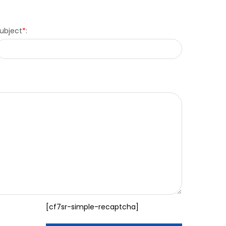
ubject
*
:
[cf7sr-simple-recaptcha]