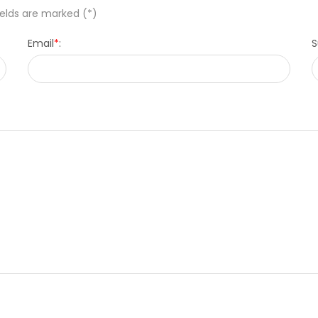
ields are marked (*)
Email
*
:
S