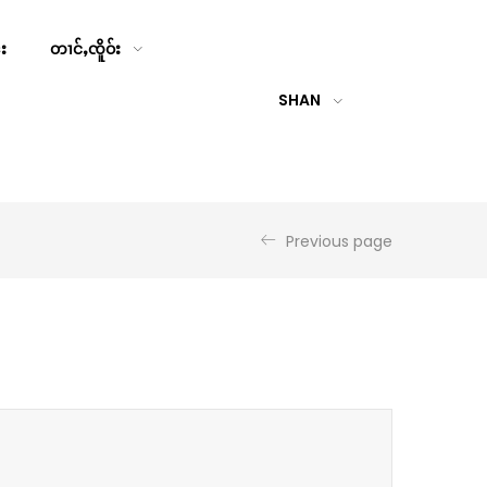
်း
တၢင်ႇၸိူဝ်း
SHAN
Previous page