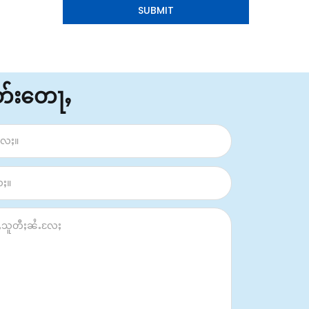
ိတ်းတေႃႇ