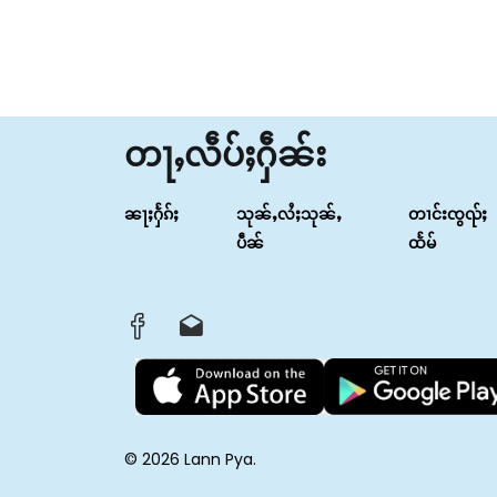
တႃႇလဵပ်ႈႁဵၼ်း
ၼႃႈႁႅၵ်ႈ
သုၼ်ႇလႆႈသုၼ်ႇ
တၢင်းၸွၺ်ႈ
ပဵၼ်
ထႅမ်
© 2026 Lann Pya.