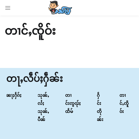
LOGIN
တၢင်ႇၸိူဝ်း
Enter your username and password to login.
Remember me
တႃႇလဵပ်ႈႁဵၼ်း
Login
ၼႃႈႁႅၵ်ႈ
သုၼ်ႇ
တၢ
ႁႅ
တၢ
Lost password?
လႆႈ
င်းၸွၺ်ႈ
င်း
င်ႇၸိူ
သုၼ်ႇ
ထႅမ်
တို
ဝ်း
ပဵၼ်
ၼ်း