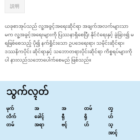
説明
ယခုစာအုပ်သည် လူ့အခွင့်အရေးဆိုင်ရာ အချက်အလက်များသာ
မက လူ့အခွင့်အရေးများကို ပြဿနာရှိစေပြီး နိုင်ငံရေးနှင့် ခွဲခြား၍ မ
ရဖြစ်စေသည့် ပို၍ နက်ရှိုင်းသော ဥပဒေရေးရာ၊ သမိုင်းဆိုင်ရာ၊
ဒဿနိကပိုင်း ဆိုင်ရာနှင့် သဘောတရားပိုင်းဆိုင်ရာ ကိစ္စရပ်များကို
ပါ နားလည်သဘောပေါက်စေမည် ဖြစ်သည်။
သွက်လ္ၚတ်
မုက်
အ
အ
တမ်
တၞ
လိက်
ခေါၚ်
ရီု
ရို
ဟ်
တမ်
အရာ
ဗၚ်
ဟ်
သ္
အာၚ်