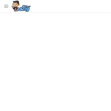
LOGIN
Enter your username and password to login.
Remember me
Login
Lost password?