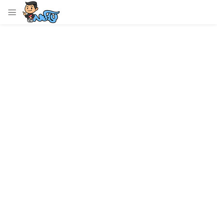
LOGIN
Enter your username and password to login.
Remember me
Login
Lost password?