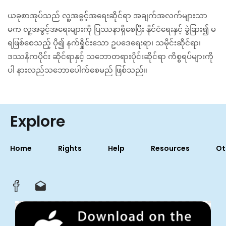
ယခုစာအုပ်သည် လူ့အခွင့်အရေးဆိုင်ရာ အချက်အလက်များသာ
မက လူ့အခွင့်အရေးများကို ပြဿနာရှိစေပြီး နိုင်ငံရေးနှင့် ခွဲခြား၍ မ
ရဖြစ်စေသည့် ပို၍ နက်ရှိုင်းသော ဥပဒေရေးရာ၊ သမိုင်းဆိုင်ရာ၊
ဒဿနိကပိုင်း ဆိုင်ရာနှင့် သဘောတရားပိုင်းဆိုင်ရာ ကိစ္စရပ်များကို
ပါ နားလည်သဘောပေါက်စေမည် ဖြစ်သည်။
Explore
Home
Rights
Help
Resources
Ot