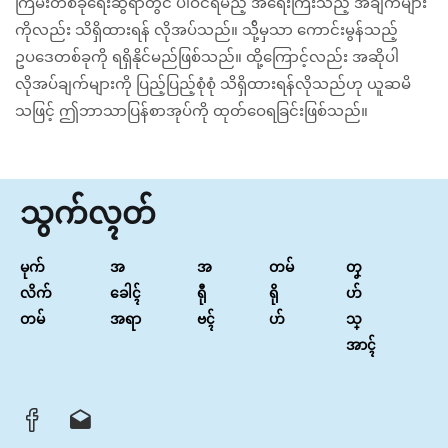
ကြမ်းတစ်ခုရေးဆွဲရာတွင် ပါဝင်ရမည့် အရေးကြီးသည့် အချက်များ
ကိုလည်း သိရှိထားရန် လိုအပ်သည်။ သို့်မှသာ ကောင်းမွန်သည့်
ဥပဒေတစ်ခုကို ရရှိနိုင်မည်ဖြစ်သည်။ ထို့ကြောင့်လည်း အဆိုပါ
လိုအပ်ချက်များကို ပြည့်ပြည့်စုံစုံ သိရှိထားရန်လိုသည်ဟု ယူဆမိ
သဖြင့် ဤဘာသာပြန်စာအုပ်ကို ထုတ်ဝေရခြင်းဖြစ်သည်။
သွက်လ္ၚတ်
မုက်
အ
အ
တမ်
တၞ
လိက်
ခေါၚ်
ရီု
ရို
ဟ်
တမ်
အရာ
ဗၚ်
ဟ်
သ္
အာၚ်