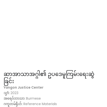
ဆာအာသာအဂ္ဂါ၏ ဥပဒေမူကြမ်းရေးဆွဲ
ခြင်း
Yangon Justice Center
သၞာံ:
2023
အရေဝ်ဘာသာ:
Burmese
ဂကူတမ်ရိုဟ်:
Reference Materials