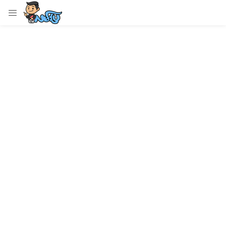
LOGIN
Enter your username and password to login.
Remember me
Login
Lost password?