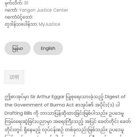
မုက်လိက်:
91
ဂကောံ:
Yangon Justice Center
ဂကောံပံၚ်တောဲ:
တၠဒါန်သပေါန်သာ:
MyJustice
မြန်မာ
English
説明
ဤစာအုပ်မှာ Sir Arthur Eggar ပြုစုရေးသားခဲ့သည့် Digest of
the Government of Burma Act စာအုပ်၏ အပိုင်း(၁) ပါ
Drafting Bills ကို ဘာသာပြန်ဆိုထားခြင်းဖြစ်ပါသည်။ ဥပဒေမူ
ကြမ်းရေးဆွဲခြင်းပညာမှာ အရေးကြီးသည့် အပြင် ခေတ်တိုင်း ခေတ်
တိုင်းတွင် ရှိနေမည့် လုပ်ငန်းစဉ် တစ်ခုလည်းဖြစ်သည်။ ဥပဒေမူ