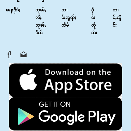
ၼႃႈႁႅၵ်ႈ
သုၼ်ႇ
တၢ
ႁႅ
တၢ
လႆႈ
င်းၸွၺ်ႈ
င်း
င်ႇၸိူ
သုၼ်ႇ
ထႅမ်
တို
ဝ်း
ပဵၼ်
ၼ်း