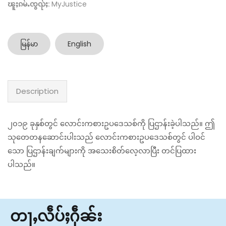
ၽူႈၵမ်ႉၸွၺ်ႈ:
MyJustice
မြန်မာ
English
Description
၂၀၁၉ ခုနှစ်တွင် လောင်းကစားဥပဒေသစ်ကို ပြဌာန်းခဲ့ပါသည်။ ဤ
သုတေတနဆောင်းပါးသည် လောင်းကစားဥပဒေသစ်တွင် ပါဝင်
သော ပြဌာန်းချက်များကို အသေးစိတ်လေ့လာပြီး တင်ပြထား
ပါသည်။
တႃႇလဵပ်ႈႁဵၼ်း