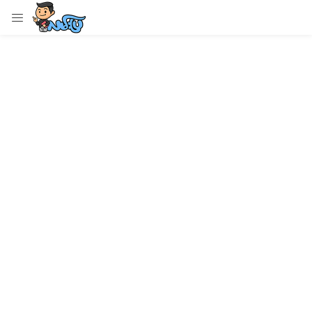
LOGIN
Enter your username and password to login.
Remember me
Login
Lost password?