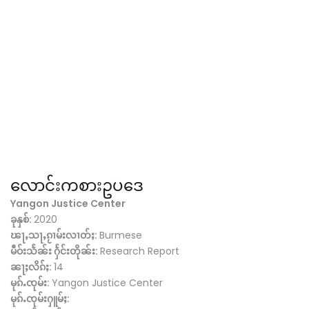
လောင်းကစားဥပဒေ
Yangon Justice Center
ခုနှစ်:
2020
ၽႃႇသႃႇၵႂၢမ်းလၢတ်ႈ:
Burmese
မဵဝ်းသႅၼ်း ႁႅင်းတိုၼ်း:
Research Report
ၼႃႈလိၵ်ႈ:
14
မုၵ်ႉၸုမ်း:
Yangon Justice Center
မုၵ်ႉၸုမ်းႁူမ်ႈ: