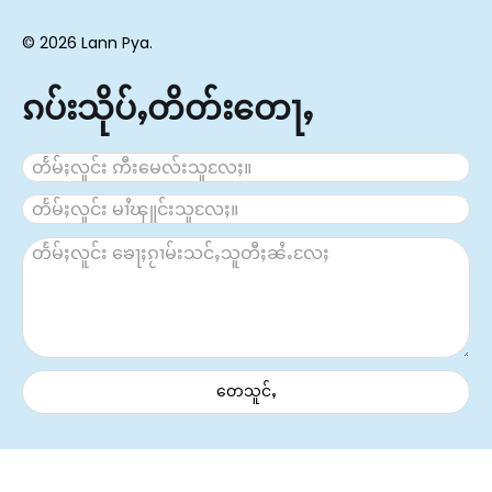
© 2026 Lann Pya.
ၵပ်းသိုပ်ႇတိတ်းတေႃႇ