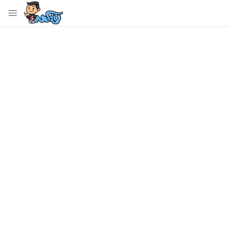
LOGIN
Enter your username and password to login.
Remember me
Login
Lost password?