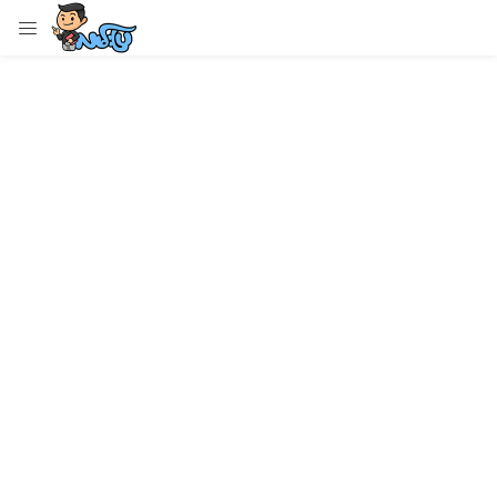
LOGIN
Enter your username and password to login.
Remember me
Login
Lost password?