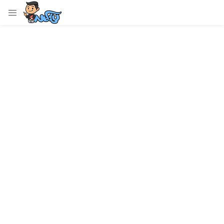
LOGIN
Enter your username and password to login.
Remember me
Login
Lost password?