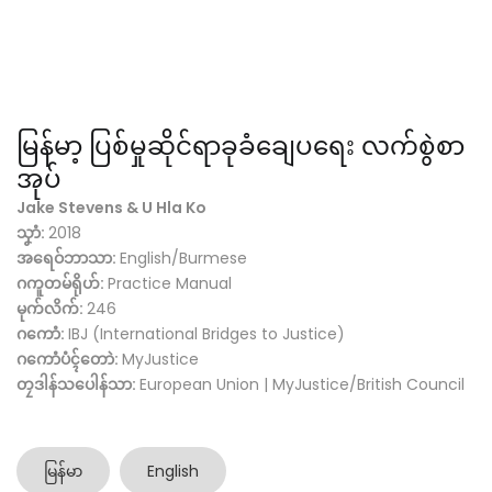
မြန်မာ့ ပြစ်မှုဆိုင်ရာခုခံချေပရေး လက်စွဲစာ
အုပ်
Jake Stevens & U Hla Ko
သၞာံ:
2018
အရေဝ်ဘာသာ:
English/Burmese
ဂကူတမ်ရိုဟ်:
Practice Manual
မုက်လိက်:
246
ဂကောံ:
IBJ (International Bridges to Justice)
ဂကောံပံၚ်တောဲ:
MyJustice
တၠဒါန်သပေါန်သာ:
European Union | MyJustice/British Council
မြန်မာ
English