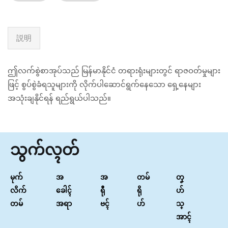
説明
ဤလက်စွဲစာအုပ်သည် မြန်မာနိုင်ငံ တရားရုံးများတွင် ရာဇဝတ်မှုများ
ဖြင့် စွပ်စွဲခံရသူများကို လိုက်ပါဆောင်ရွက်နေသော ရှေ့နေများ
အသုံးချနိုင်ရန် ရည်ရွယ်ပါသည်။
သွက်လ္ၚတ်
မုက်
အ
အ
တမ်
တၞ
လိက်
ခေါၚ်
ရီု
ရို
ဟ်
တမ်
အရာ
ဗၚ်
ဟ်
သ္
အာၚ်