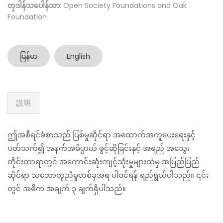
တၠဒါန်သပေါန်သာ:
Open Society Foundations and Oak
Foundation
မြန်မာ
English
説明
ဤအစီရင်ခံစာသည် ပြစ်မှုဆိုင်ရာ အထောက်အကူပေးရေးနှင့်
ပတ်သက်၍ အနက်အဓိပ္ပာယ် ဖွင့်ဆိုခြင်းနှင့် အရည် အသွေး
တိုင်းတာရာတွင် အကောင်းဆုံးကျင့်သုံးမှုများထဲမှ အပြည်ပြည်
ဆိုင်ရာ သဘောတူညီမှုတစ်ခုအရ ပါဝင်ရန် ရည်ရွယ်ပါသည်။ ၎င်း
တွင် အဓိက အချက် ၃ ချက်ရှိပါသည်။