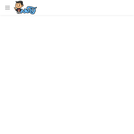
LOGIN
Enter your username and password to login.
Remember me
Login
Lost password?