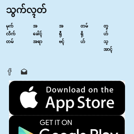
သွက်လ္ၚတ်
မုက်
အ
အ
တမ်
တၞ
လိက်
ခေါၚ်
ရီု
ရို
ဟ်
တမ်
အရာ
ဗၚ်
ဟ်
သ္
အာၚ်