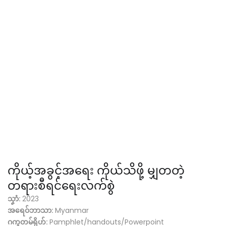
ကိုယ့်အခွင့်အရေး ကိုယ်သိဖို့ မျှတတဲ့
တရားစီရင်ရေးလက်စွဲ
သၞာံ:
2023
အရေဝ်ဘာသာ:
Myanmar
ဂကူတမ်ရိုဟ်:
Pamphlet/handouts/Powerpoint