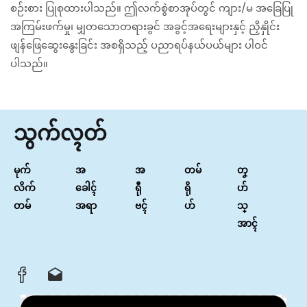
စဉ်းစား ပြုစုထားပါသည်။ ဤလက်စွဲစာအုပ်တွင် ကျား/မ အခြေပြု
အကြမ်းဖက်မှု၊ မျှတ‌သောတရားခွင် အခွင့်အ‌ရေးများနှင့် ‌ညှိနှိုင်း
ဖျန်ဖြေဆွေးနွေးခြင်း အစရှိသည့် ပညာရပ်နယ်ပယ်များ ပါဝင်
ပါသည်။
သွက်လ္ၚတ်
မုက်
အ
အ
တမ်
တၞ
လိက်
ခေါၚ်
ရီု
ရို
ဟ်
တမ်
အရာ
ဗၚ်
ဟ်
သ္
အာၚ်