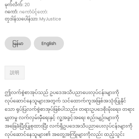
မုက်လိက်:
20
ဂကောံ:
ဂကောံပံၚ်တောဲ:
တၠဒါန်သပေါန်သာ:
MyJustice
မြန်မာ
English
説明
ဤလက်စွဲစာအုပ်သည် ဥ‌ပဒေအသိပညာပေးလုပ်ငန်းများကို
လုပ်ဆောင်နေသူများအတွက် သင်ထောက်ကူအဖြစ်အသုံးပြုနိုင်
သော ရုပ်ပြလက်စွဲစာအုပ်ဖြစ်ပါသည်။ တရားဥပဒေစိုးမိုးရေး၊ တရား
မျှတမှု လက်လှမ်းမှီရေးနှင့် လူ့အခွင့်အရေး စည်းမျဉ်းများကို
အခြေခံပြီးပြုစုထားပြီး လက်ရှိဥပဒေအသိပညာပေးလုပ်ငန်းများကို
လုပ်ဆောင်နေသူများ၏ အတွေ့အကြုံများကိုလည်း ထည့်သွင်း