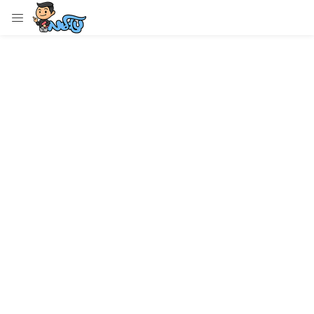
LOGIN
Enter your username and password to login.
Remember me
Login
Lost password?