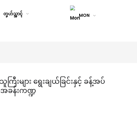
တၞဟ်သ္အာၚ်
MON
းများ ရွေးချယ်ခြင်းနှင့် ခန့်အပ်
၏ အခန်းကဏ္ဍ