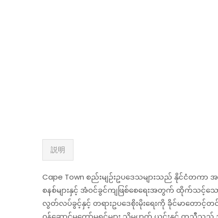
説明
Cape Town စည်းမျဉ်းဥပဒေသများသည် နိုင်ငံတကာ အတွေ
စနစ်များနှင့် အံဝင်ခွင်ကျဖြစ်စေရေးအတွက် ထိုက်သင့်သော ပြ
လွတ်လပ်ခွင့်နှင့် တရားဥပဒေစိုးမိုးရေးကို ခိုင်မာတောင့
ဝန်ဆောင်မှုကော်မရှင်များ သို့မဟုတ် ယင်းနှင့် တူညီသည