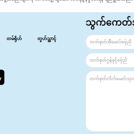
သွက်ကေတ
တမ်ရိုဟ်
တၞဟ်သ္အာၚ်