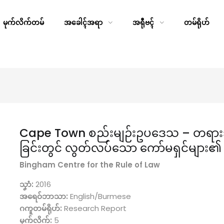
မုက်လိက်တမ်
အခေါၚ်အရာ
အရီုဗၚ်
တမ်ရိုဟ်
Cape Town စည်းမျဉ်းဥပဒေသ – တရားသူကြီ
ခြင်းတွင် လွတ်လပ်သော ကော်မရှင်များ
Bingham Centre for the Rule of Law
သၞာံ:
2016
အရေဝ်ဘာသာ:
English/Burmese
ဂကူတမ်ရိုဟ်:
Research Report
မုက်လိက်:
5