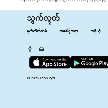
သွက်လ္ၚတ်
မုက်လိက်တမ်
အခေါၚ်အရာ
အရီုဗၚ်
© 2026 Lann Pya.