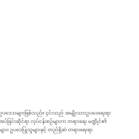
ဉ်းဥပဒေသများဖြစ်သည်။ ၄င်းသည် အမျိုးသားဥပဒေရေးရာ
ခန့်အပ်ခြင်းဆိုင်ရာ လုပ်ငန်းစဉ်များက တရားရေး မဏ္ဍိုင်၏
ူများ၊ ဥပဒေပြုသူများနှင့် တည်ရှိဆဲ တရားရေးရာ