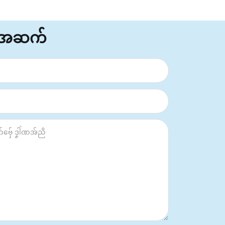
်အဆက်