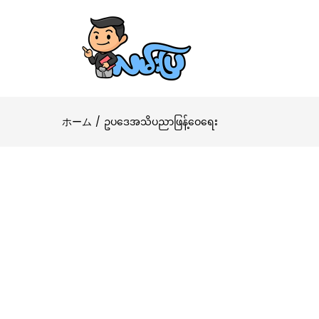
ホーム
ဥပဒေအသိပညာဖြန့်ဝေရေး