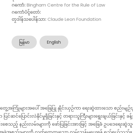
ဂကောံ:
Bingham Centre for the Rule of Law
ဂကောံပံၚ်တောဲ:
တၠဒါန်သပေါန်သာ:
Claude Leon Foundation
မြန်မာ
English
့အကြုံများအ‌ပေါ် အခြေပြု နှိုင်းယှဉ်ကာ ရေးဆွဲထားသော စည်းမျ
င်ဆင်ပြောင်းလဲနိုင်မှုရှိခြင်းနှင့် တရားသူကြီးများရွေးချယ်ခြင်းနှင့် 
်တင်းစေသည့် နည်းလမ်းများကို ဖော်ပြခြင်းအားဖြင့် အခြေခံ ဥပဒေရေးဆွဲသ
့် အဖွဲ့အစည်းများကို လက်တွေ့ကျသော လမ်းညွှန်မှုပေးရန် ရည်ရွယ်သည်။