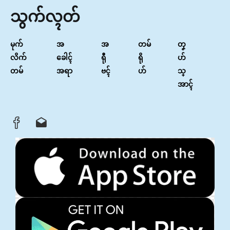
သွက်လ္ၚတ်
မုက်
အ
အ
တမ်
တၞ
လိက်
ခေါၚ်
ရီု
ရို
ဟ်
တမ်
အရာ
ဗၚ်
ဟ်
သ္
အာၚ်