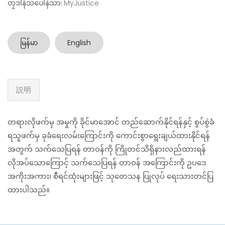
တၠဒါန်သပေါန်သာ:
MyJustice
မြန်မာ
English
説明
တရားလိုဖက်မှ အမှုကို ခိုင်မာအောင် တည်ဆောက်နိုင်ရန်နှင့် စွပ်စွဲခံ
ရသူဖက်မှ ခုခံရေးလမ်းကြောင်းကို ကောင်းစွာရွေးချယ်ထားနိုင်ရန်
အတွက် သက်သေပြရန် တာဝန်ကို ကြိုတင်သိရှိနားလည်ထားရန်
လိုအပ်သောကြောင့် သက်သေပြရန် တာဝန် အကြောင်းကို ဥပဒေ
အကိုးအကား၊ စီရင်ထုံးများဖြင့် သုတေသန ပြုလုပ် ရေးသားတင်ပြ
ထားပါသည်။