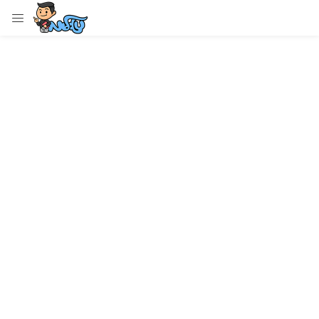
LOGIN
Enter your username and password to login.
Remember me
Login
Lost password?