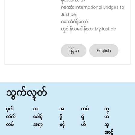
မုက်လိက်:
67
ဂကောံ:
International Bridges to
Justice
ဂကောံပံၚ်တောဲ:
တၠဒါန်သပေါန်သာ:
MyJustice
မြန်မာ
English
သွက်လ္ၚတ်
မုက်
အ
အ
တမ်
တၞ
လိက်
ခေါၚ်
ရီု
ရို
ဟ်
တမ်
အရာ
ဗၚ်
ဟ်
သ္
အာၚ်