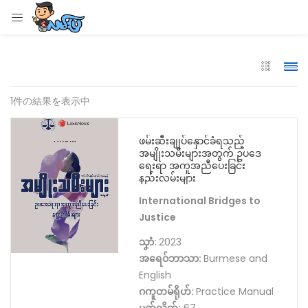
LOGIN
Enter your username and password to login.
1件の結果を表示中
ဖမ်းဆီးချုပ်နှောင်ခံရသည့်
အမျိုးသမီးများအတွက် ဥပဒေ
Remember me
ရေးရာ အကူအညီပေးခြင်း
နည်းလမ်းများ
Login
International Bridges to
Justice
Lost password?
သၞာံ:
2023
အရေဝ်ဘာသာ:
Burmese and
English
ဂကူတမ်ရိုဟ်:
Practice Manual