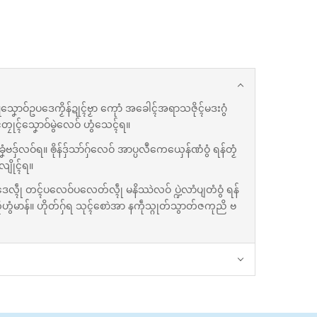
္တူသၞောဝ်ဥပဒေကၟိန်ဍုၚ်ဗၟာ ကေုာံ အခေါၚ်အရာသဇိုၚ်မဒးဂွံ
တၠုၚ်သၞောဝ်မွဲလေဝ် ဟွံသေၚ်ရ။
ၞံဗဒှ်လဝ်ရ။ ၜိုန်ဒှ်သာ်ဂှ်လေဝ် အာပ္ပလဳကေယှေန်ဏံဝွံ ရန်တၟံ
လျိုၚ်ရ။
ေလ္ၚဵု တၚ်ပလေဝ်ပလေတ်လ္ၚဵု မနိဿဲလဝ် ပ္ဍဲလာံပျတံဝွံ ရန်
ီုဟွံမာန်။ ဟိုတ်ဂှ်ရ သုၚ်စောဲအာ နကဵုသ္ဂုတ်သွာတ်ဇကုညိ ဗ