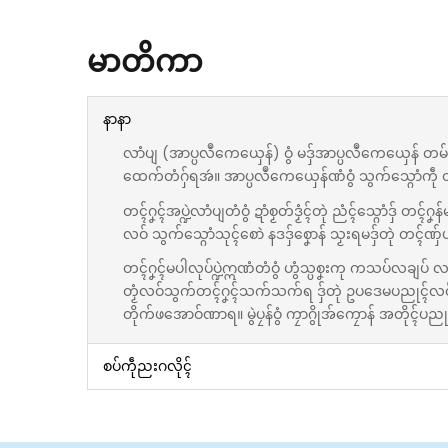
မာတိကာ
နာနာ
လာံပျ (အာပ္ပလဳကေယှေန်) ဝွံ မဒှ်အာပ္ပလဳကေယှေန် တမ်ရိုဟ
ထေက်တံဂှ်ရအဴ။ အာပ္ပလဳကေယှေန်ဏံဝွံ သွက်သ္ဂောံကဵု 
တၚ်ဂၞၚ်အပ္ဍဲလာံပျတံဝွံ ဍာံစၟတ်ဒၟံၚ်တုဲ ညံၚ်သ္ဂောံဒှ် တ
လဝ် သွက်သ္ဂောံသုၚ်စောဲ နဒဒှ်စၞောန် သၟးရမဒှ်တုဲ တၚ်ဏှ်ပ
တၚ်ဂၞၚ်မပါလုပ်ပ္ဍဲဣဏံတံဝွံ ဟွံသ္ပစၞးကု ကသပ်လချပ် လ
တၟံလဝ်သွက်တၚ်ဂၞၚ်သက်သက်ရ ဒှ်တုဲ ဥပဒေမပညုၚ်လဝ်ပ္ဍဲအာ
တိုက်ဖအောဝ်ဏာရ။ မွဲပၠန်ဝွံ ကၠာဂွိုအ်ကၠောန် အတိုၚ်
စပ်ကဵုညးဂလိုၚ်