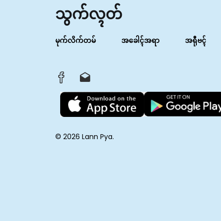
သွက်လ္ၚတ်
မုက်လိက်တမ်
အခေါၚ်အရာ
အရီုဗၚ်
© 2026 Lann Pya.