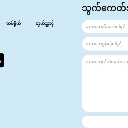
သွက်ကေတ
တမ်ရိုဟ်
တၞဟ်သ္အာၚ်