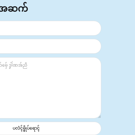
်အဆက်