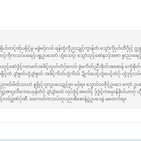
်တၚ်ဏှ်ပရိုၚ်မွဲ မခၞံဗဒှ်လဝ် ရန်တၟံကဵုညးဍုၚ်ကွာန်တံ သ္ဂောံကၠိုဟ်တီဂၠိုၚ် လ
တၚ်ကဵုကသပ်ပရေၚ်ပရူဥပဒေတံ ဟွံသေၚ်၊ သ္ဂောံသုၚ်စောဲနဒဒှ်အဇာ စၞးညးရေၚ်
ၚ်ဂၞန်မသုၚ်စောဲဒၟံၚ်ဂတမတ်အခိၚ်လၟဟ်တံဂှ်လေဝ် ဗွဲမကိတ်ညဳအိုတ်အစောန် ကၠေံစိုတ်ခ
ရိုၚ်တံ ဍာံစၟတ်ဟွံဍာံစၟတ် အခိၚ်ကိတ်ဟွံကိတ် ဍိုက်ပေၚ်ဟွံပေၚ်တံဂှ် ဟွံဒုၚ်လဝ်
ညာတ်မိတ်သဟာဲ နူဗွိုၚ်သၟာဥပဒေဍုၚ်ဗၟာ မဒှ်ရ။ သၞောဝ်သဇိုၚ်ဥပဒေ ကေုာံ ဥပဒ
ပ္ပလဳကေယှေန်တံဂှ် ဍာံဍာံတေံ လုပ်ဒၟံၚ်အဝေါၚ် ဒှ်ဒၟံၚ်ကမၠောန်ဖိုဟ်ဟာဂှ် ဟ
ပညုၚ်လဝ်ပ္ဍဲဏံဂှ်ဏီ ဒးကေတ်ကသပ်တၠပညာစိစောန်ပ္ဍဲဥပဒေမွဲ မထေက်ရ။