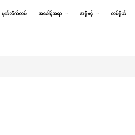
မုက်လိက်တမ်
အခေါၚ်အရာ
အရီုဗၚ်
တမ်ရိုဟ်