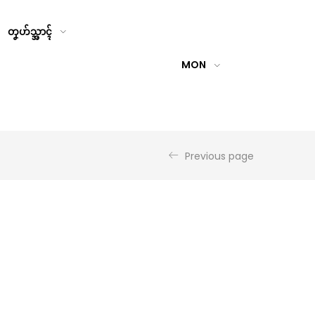
တၞဟ်သ္အာၚ်
MON
Previous page