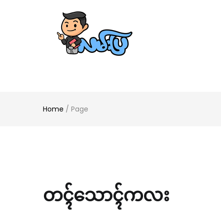
Home
/
Page
တၚ်သောၚ်ကလး