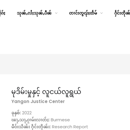
ၵ်ႈ
သုၼ်ႇလႆႈသုၼ်ႇပဵၼ်
တၢင်းၸွၺ်ႈထႅမ်
ႁႅင်းတိုၼ
မုဒိမ်းမှုနှင့် လူငယ်လူရွယ်
Yangon Justice Center
ခုနှစ်:
2022
ၽႃႇသႃႇၵႂၢမ်းလၢတ်ႈ:
Burmese
မဵဝ်းသႅၼ်း ႁႅင်းတိုၼ်း:
Research Report