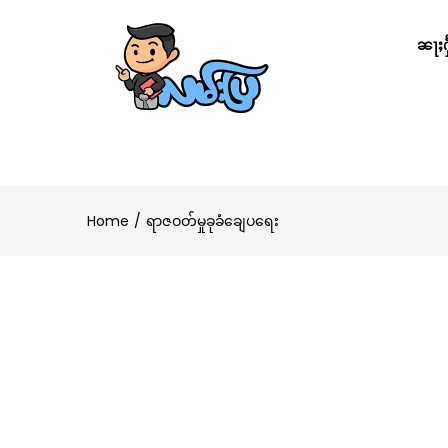
ၼႃႈႁႅ
Home
ရာဇဝတ်မှုခုခံချေပရေး