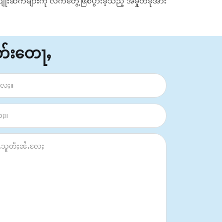
ုးဆက်များကို လက်တွေ့ဖြစ်ပွားခဲ့သည့် အမှုတခုအား
ိတ်းတေႃႇ