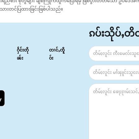
စား စုံတွဲများ ချစ်ကြိုက်ထွက်ပြေးရမှ ဖြစ်ပွားတတ်သော ဥပဒေအကျိ
သားတင်ပြထားခြင်းဖြစ်ပါသည်။
ၵပ်းသိုပ်ႇတ
ႁႅင်းတို
တၢင်ႇၸိူ
ၼ်း
ဝ်း