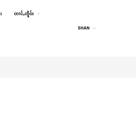
်း
တၢင်ႇၸိူဝ်း
SHAN