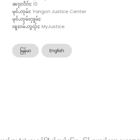
ၼႃႈလိၵ်ႈ:
10
မုၵ်ႉၸုမ်း:
Yangon Justice Center
မုၵ်ႉၸုမ်းႁူမ်ႈ:
ၽူႈၵမ်ႉၸွၺ်ႈ:
MyJustice
မြန်မာ
English