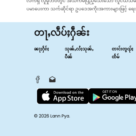
လက်ရှိ လူမှုဘဝတွင် အသက်မပြည့်သေးသော လူငယ်သမီးရည်
ပမာပေးကာ သက်ဆိုင်ရာ ဥပဒေအကိုးအကားများဖြင့် ရေး
တႃႇလဵပ်ႈႁဵၼ်း
ၼႃႈႁႅၵ်ႈ
သုၼ်ႇလႆႈသုၼ်ႇ
တၢင်းၸွၺ်ႈ
ပဵၼ်
ထႅမ်
© 2026 Lann Pya.