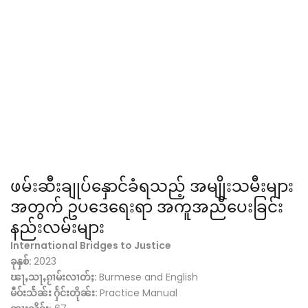
ဖမ်းဆီးချုပ်နှောင်ခံရသည့် အမျိုးသမီးများ
အတွက် ဥပဒေရေးရာ အကူအညီပေးခြင်း
နည်းလမ်းများ
International Bridges to Justice
ခုနှစ်:
2023
ၽႃႇသႃႇၵႂၢမ်းလၢတ်ႈ:
Burmese and English
မဵဝ်းသႅၼ်း ႁႅင်းတိုၼ်း:
Practice Manual