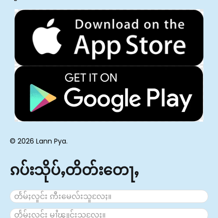
© 2026 Lann Pya.
ၵပ်းသိုပ်ႇတိတ်းတေႃႇ