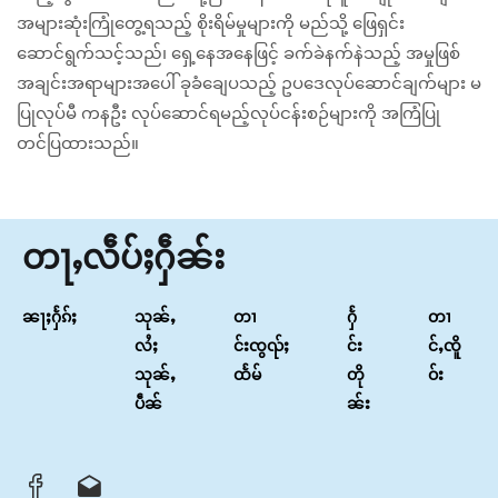
အများဆုံးကြုံတွေ့ရသည့် စိုးရိမ်မှုများကို မည်သို့ ဖြေရှင်း
ဆောင်ရွက်သင့်သည်၊ ရှေ့နေအနေဖြင့် ခက်ခဲနက်နဲသည့် အမှုဖြစ်
အချင်းအရာများအပေါ် ခုခံချေပသည့် ဥပဒေလုပ်ဆောင်ချက်များ မ
ပြုလုပ်မီ ကနဦး လုပ်ဆောင်ရမည့်လုပ်ငန်းစဉ်များကို အကြံပြု
တင်ပြထားသည်။
တႃႇလဵပ်ႈႁဵၼ်း
ၼႃႈႁႅၵ်ႈ
သုၼ်ႇ
တၢ
ႁႅ
တၢ
လႆႈ
င်းၸွၺ်ႈ
င်း
င်ႇၸိူ
သုၼ်ႇ
ထႅမ်
တို
ဝ်း
ပဵၼ်
ၼ်း