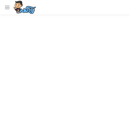
LOGIN
Enter your username and password to login.
Remember me
Login
Lost password?