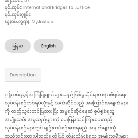
ၼႃႈလိၵ်ႈ:
67
မုၵ်ႉၸုမ်း:
International Bridges to Justice
မုၵ်ႉၸုမ်းႁူမ်ႈ:
ၽူႈၵမ်ႉၸွၺ်ႈ:
MyJustice
မြန်မာ
English
Description
ဤလမ်းညွှန်အကြံပြုချက်များသည် ပြစ်မှုဆိုင်ရာတရားစီရင်ရေး
လုပ်ငန်းစဉ်တစ်ရပ်လုံးနှင့် သက်ဆိုင်သည့် အကြောင်းအချက်များ
ကို ထည့်သွင်းတင်ပြထားပြီး အမှုရင်ဆိုင်နေဆဲ စွပ်စွဲခံရသူ
အမျိုးသမီး အမှုသည်များကို မေးမြန်းသင်ကြားပေးသည့်
လုပ်ငန်းစဉ်များတွင် ချဥ်းကပ်စဉ်းစားရမည့် အချက်များကို
ထည့်သွင်းထားပါသည်။ ထို့ပြင် ထိန်းသိမ်းခံရသူ အမျိုးသမီးများ