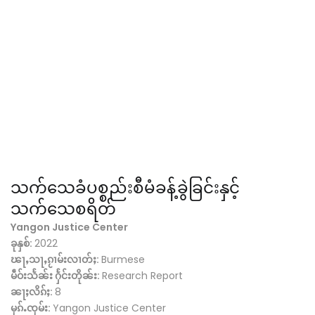
သက်သေခံပစ္စည်းစီမံခန့်ခွဲခြင်းနှင့်
သက်သေစရိတ်
Yangon Justice Center
ခုနှစ်:
2022
ၽႃႇသႃႇၵႂၢမ်းလၢတ်ႈ:
Burmese
မဵဝ်းသႅၼ်း ႁႅင်းတိုၼ်း:
Research Report
ၼႃႈလိၵ်ႈ:
8
မုၵ်ႉၸုမ်း:
Yangon Justice Center