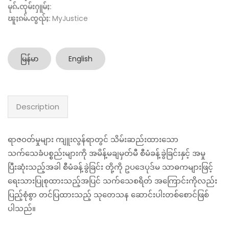
မုၵ်ႉၸုမ်းႁူမ်ႈ:
ၽူႈၵမ်ႉၸွၺ်ႈ:
MyJustice
မြန်မာ
English
Description
ရာဇဝတ်မှုများ ကျူးလွန်ရာတွင် သိမ်းဆည်းထားသော
သက်သေခံပစ္စည်းများကို အမိန့်မချမှတ်မီ စီမံခန့်ခွဲခြင်းနှင့် အမှု
ပြီးဆုံးသည့်အခါ စီမံခန့်ခွဲခြင်း တို့ကို ဥပဒေပုဒ်မ သာဓကများဖြင့်
ရေးသားပြုစုထားသည့်အပြင် သက်သေစရိတ် အကြောင်းကိုလည်း
ပြည့်စုံစွာ တင်ပြထားသည့် သုတေသန ဆောင်းပါးတစ်စောင်ဖြစ်
ပါသည်။