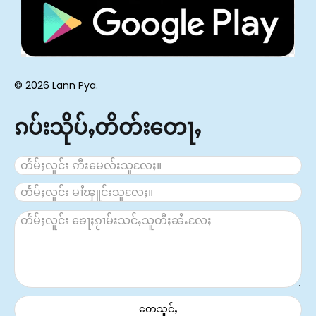
© 2026 Lann Pya.
ၵပ်းသိုပ်ႇတိတ်းတေႃႇ