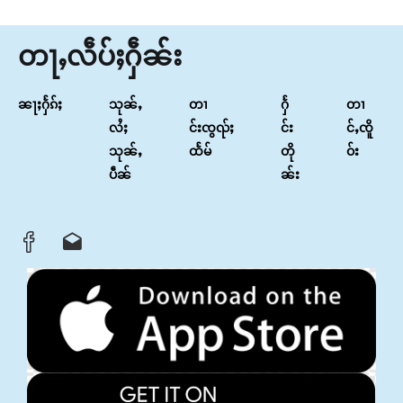
တႃႇလဵပ်ႈႁဵၼ်း
ၼႃႈႁႅၵ်ႈ
သုၼ်ႇ
တၢ
ႁႅ
တၢ
လႆႈ
င်းၸွၺ်ႈ
င်း
င်ႇၸိူ
သုၼ်ႇ
ထႅမ်
တို
ဝ်း
ပဵၼ်
ၼ်း