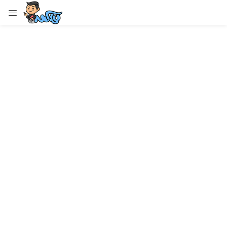
LOGIN
Enter your username and password to login.
Remember me
Login
Lost password?