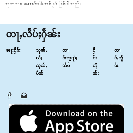
သုတသန ဆောင်းပါးတစ်ပုဒ် ဖြစ်ပါသည်။
တႃႇလဵပ်ႈႁဵၼ်း
ၼႃႈႁႅၵ်ႈ
သုၼ်ႇ
တၢ
ႁႅ
တၢ
လႆႈ
င်းၸွၺ်ႈ
င်း
င်ႇၸိူ
သုၼ်ႇ
ထႅမ်
တို
ဝ်း
ပဵၼ်
ၼ်း