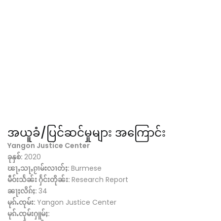
အယူခံ/ပြင်ဆင်မှုများ အကြောင်း
Yangon Justice Center
ခုနှစ်:
2020
ၽႃႇသႃႇၵႂၢမ်းလၢတ်ႈ:
Burmese
မဵဝ်းသႅၼ်း ႁႅင်းတိုၼ်း:
Research Report
ၼႃႈလိၵ်ႈ:
34
မုၵ်ႉၸုမ်း:
Yangon Justice Center
မုၵ်ႉၸုမ်းႁူမ်ႈ: