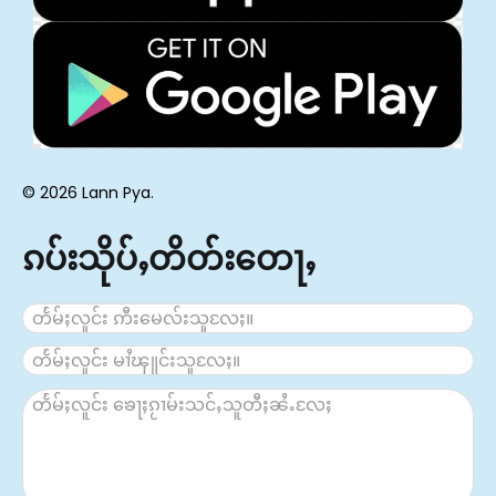
© 2026 Lann Pya.
ၵပ်းသိုပ်ႇတိတ်းတေႃႇ