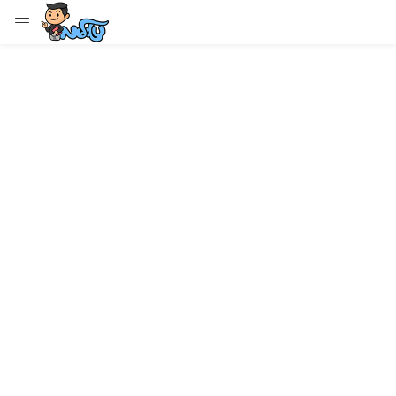
LOGIN
Enter your username and password to login.
Remember me
Login
Lost password?