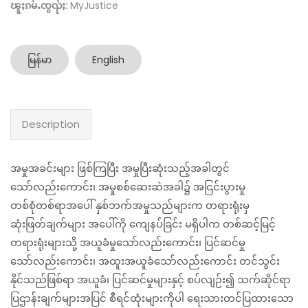
ၽူႈၵမ်ႉၸွၺ်ႈ:
MyJustice
မြန်မာ
English
Description
အမှုအခင်းများ ဖြစ်ကြပြီး အမှုပြီးဆုံးသည့်အခါတွင်
သော်လည်းကောင်း၊ အမှုစစ်ဆေးဆဲအခါ၌ အငြင်းပွားမှု
တစ်စုံတစ်ရာအပေါ် နှစ်ဘက်အမှုသည်များက တရားရုံးမှ
ဆုံးဖြတ်ချက်များ အပေါ်ကို ကျေနပ်ခြင်း မရှိပါက တစ်ဆင့်မြင့်
တရားရုံးများသို့ အယူခံမှုသော်လည်းကောင်း၊ ပြင်ဆင်မှု
သော်လည်းကောင်း၊ အထူးအယူခံသော်လည်းကောင်း တင်သွင်း
နိုင်သည်ဖြစ်ရာ အယူခံ၊ ပြင်ဆင်မှုများနှင့် စပ်လျဉ်း၍ သက်ဆိုင်ရာ
ပြဌာန်းချက်များအပြင် စီရင်ထုံးများကိုပါ ရေးသားတင်ပြထားသော