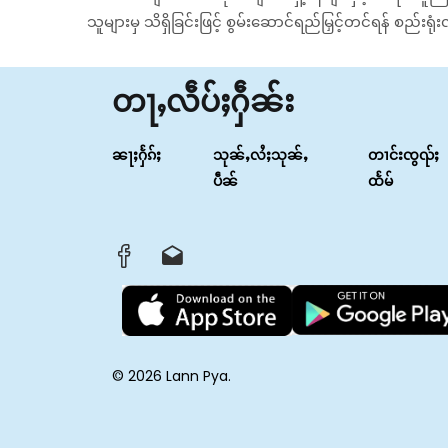
သူများမှ သိရှိခြင်းဖြင့် စွမ်း‌ဆောင်ရည်မြှင့်တင်ရန် စည်
တႃႇလဵပ်ႈႁဵၼ်း
ၼႃႈႁႅၵ်ႈ
သုၼ်ႇလႆႈသုၼ်ႇ
တၢင်းၸွၺ်ႈ
ပဵၼ်
ထႅမ်
© 2026 Lann Pya.