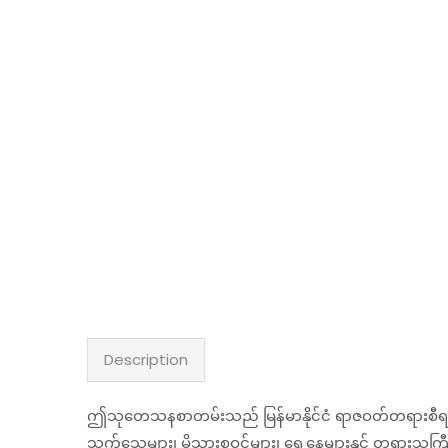
Description
ဤသုတေသနစာတမ်းသည် မြန်မာနိုင်ငံ ရာဇဝတ်တရားစီရင်ရေးစ
သက်သေများ၊ မိသားစုဝင်များ၊ ရှေ့နေများနှင့် တရားသူ