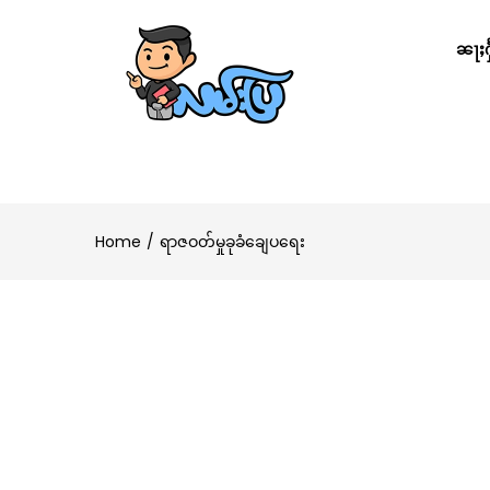
ၼႃႈႁႅ
Home
ရာဇဝတ်မှုခုခံချေပရေး