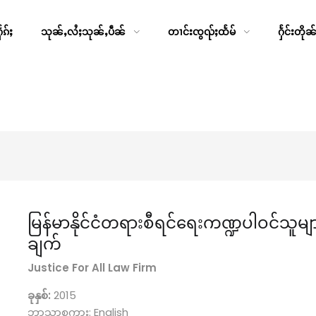
ၵ်ႈ
သုၼ်ႇလႆႈသုၼ်ႇပဵၼ်
တၢင်းၸွၺ်ႈထႅမ်
ႁႅင်းတိုၼ
မြန်မာနိုင်ငံတရားစီရင်ရေးကဏ္ဍပါဝင်သူမ
ချက်
Justice For All Law Firm
ခုနှစ်:
2015
ဘာသာစကား: English