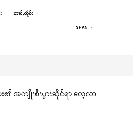
်း
တၢင်ႇၸိူဝ်း
SHAN
ျား၏ အကျိုးစီးပွားဆိုင်ရာ လေ့လာ