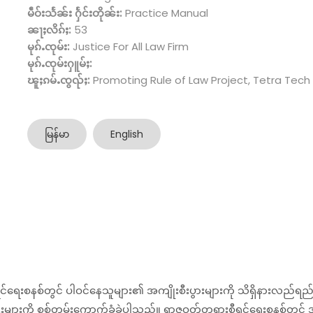
မဵဝ်းသႅၼ်း ႁႅင်းတိုၼ်း:
Practice Manual
ၼႃႈလိၵ်ႈ:
53
မုၵ်ႉၸုမ်း:
Justice For All Law Firm
မုၵ်ႉၸုမ်းႁူမ်ႈ:
ၽူႈၵမ်ႉၸွၺ်ႈ:
Promoting Rule of Law Project, Tetra Tech
မြန်မာ
English
နစ်တွင် ပါဝင်နေသူများ၏ အကျိုးစီးပွားများကို သိရှိနားလည်ရည်ရွယ်ပါ
ကြီးများကို စစ်တမ်းကောက်ခံခဲ့ပါသည်။ ရာဇဝတ်တရားစီရင်ရေးစနစ်တွင