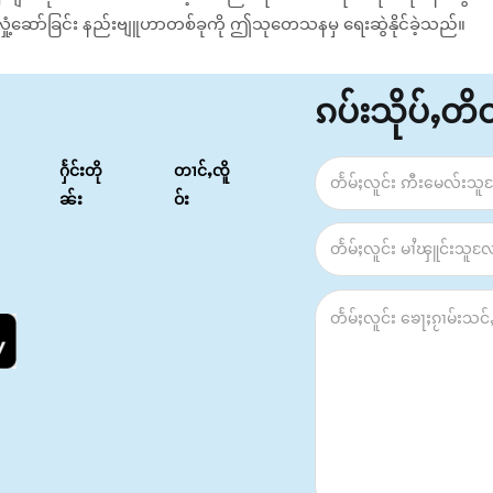
းရုံးလှုံ့ဆော်ခြင်း နည်းဗျူဟာတစ်ခုကို ဤသုတေသနမှ ရေးဆွဲနိုင်ခဲ့သည်။
ၵပ်းသိုပ်ႇတ
ႁႅင်းတို
တၢင်ႇၸိူ
ၼ်း
ဝ်း