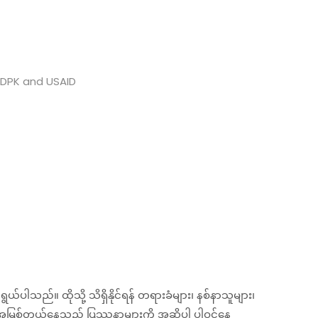
 DPK and USAID
သည်။ ထိုသို့ သိရှိနိုင်ရန် တရားခံများ၊ နစ်နာသူများ၊
် အမြစ်တွယ်နေသည့် ပြဿနာများကို အဆိုပါ ပါဝင်နေ