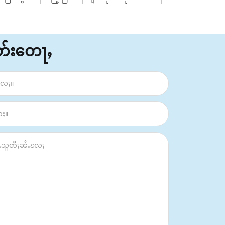
ိတ်းတေႃႇ