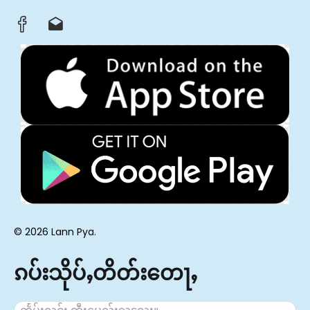
© 2026 Lann Pya.
ၵပ်းသိုပ်ႇတိတ်းတေႃႇ