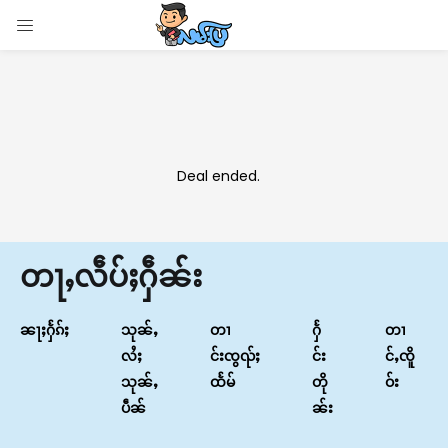
LOGIN
Enter your username and password to login.
Deal ended.
Remember me
တႃႇလဵပ်ႈႁဵၼ်း
Login
Lost password?
ၼႃႈႁႅၵ်ႈ
သုၼ်ႇ
တၢ
ႁႅ
တၢ
လႆႈ
င်းၸွၺ်ႈ
င်း
င်ႇၸိူ
သုၼ်ႇ
ထႅမ်
တို
ဝ်း
ပဵၼ်
ၼ်း