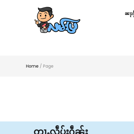
ၼႃႈႁႅ
Home
/
Page
တႃႇလဵပ်ႈႁဵၼ်း