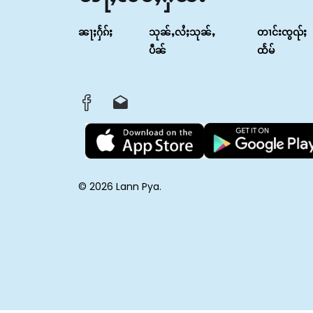
ၼႃႈႁႅၵ်ႈ
သုၼ်ႇလႆႈသုၼ်ႇ
တၢင်းၸွၺ်ႈ
ပဵၼ်
ထႅမ်
© 2026 Lann Pya.