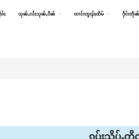
ၵ်ႈ
သုၼ်ႇလႆႈသုၼ်ႇပဵၼ်
တၢင်းၸွၺ်ႈထႅမ်
ႁႅင်းတိုၼ
ၵပ်းသိုပ်ႇတ