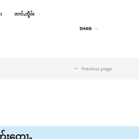
်း
တၢင်ႇၸိူဝ်း
SHAN
Previous page
ိတ်းတေႃႇ