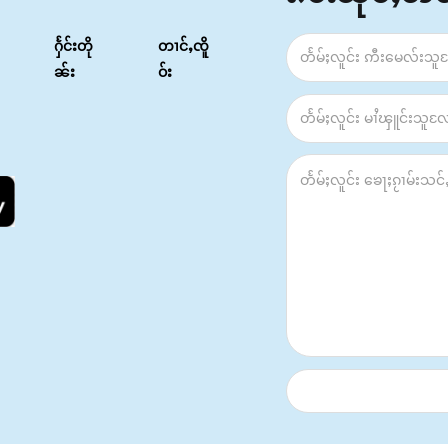
ႁႅင်းတို
တၢင်ႇၸိူ
ၼ်း
ဝ်း