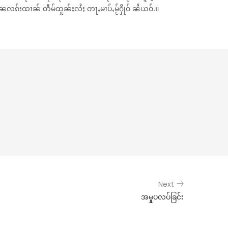
ၵ်းထၢၼ် တဵမ်ထူၼ်ႈလႆႈ တႃႇမၢပ်ႇမႂ်ႁိုဝ် ၼႆယဝ်ႉ။
Next
အမှုပလပ်ခြင်း