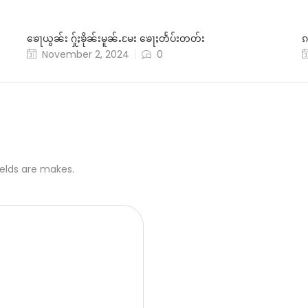
ၶေႃယွၼ်း ႁႂ်ႈၶိုၼ်းမူၼ်ႉမႄး ၶေႃႈတႅပ်းတတ်း
ၵ
November 2, 2024
0
ields are makes.