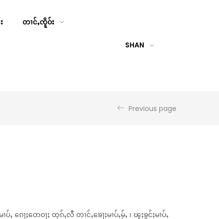
်း
တၢင်ႇၸိူဝ်း
SHAN
Previous page
ပ်ႇ ၵေႃႈတေဝႃႈ ထုၵ်ႇလီ တၢင်ႇၶေႃႈမၢပ်ႇမႂ်ႇ ၊ ၽူႈၶွင်ႈမၢပ်ႇ