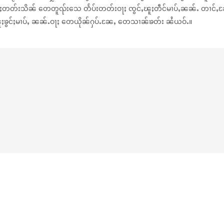
ူႈတတ်းသိၼ် တေတူၺ်းသေ တႅပ်းတတ်းဝႃႈ ၸွင်ႇၽူႈတဵင်မၢပ်ႇၼၼ်ႉ တၢင်ႇၼႄလ
ၽူႈၶွင်ႈမၢပ်ႇ ၼၼ်ႉဝႃႈ တေယိုၼ်ႁပ်ႉၼႄႇ တေသၢၼ်ၶတ်း ၼႆယဝ်ႉ။