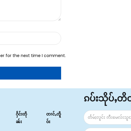
er for the next time I comment.
ၵပ်းသိုပ်ႇတ
ႁႅင်းတို
တၢင်ႇၸိူ
ၼ်း
ဝ်း