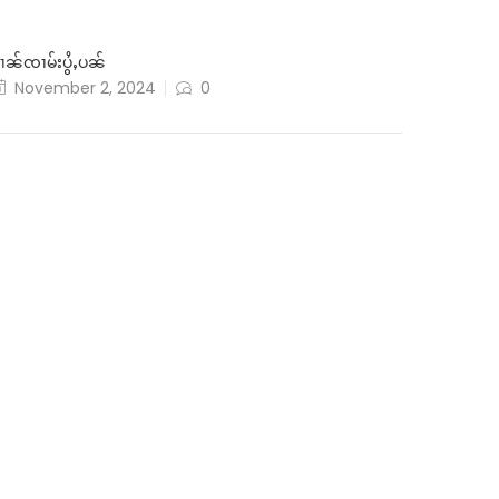
ၢၼ်ၸၢမ်းပွႆႇပၼ်
November 2, 2024
0