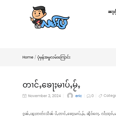
ၼႃႈႁႅ
Home
/
ပုံမှန်အမှုလမ်းကြောင်း
တၢင်ႇၶေႃႈမၢပ်ႇမႂ်ႇ
Catego
eric
November 2, 2024
0
ၵွၼ်ႇၽူႈတတ်းသိၼ် ပႆႇတၢင်ႇၶေႃႈမၢပ်ႇမႂ်ႇ ၼိူဝ်ၵေႃႉ လႆႈထုၵ်ႇ