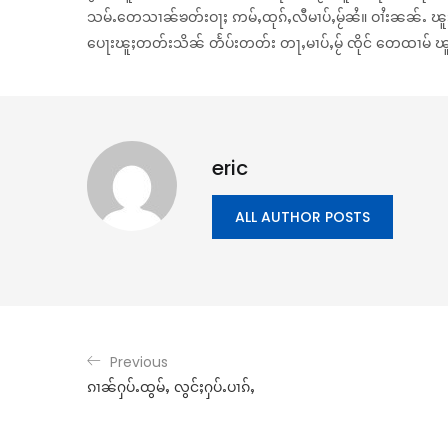
သမ်ႉတေသၢၼ်ၶတ်းဝႃႈ ဢမ်ႇထုၵ်ႇလီမၢပ်ႇမႂ်ၼႆ။ ဝၢႆးၼၼ်ႉ ၽ
ပေႃးၽူႈတတ်းသိၼ် တႅပ်းတတ်း တႃႇမၢပ်ႇမႂ် ၸိုင် တေထၢမ် 
eric
ALL AUTHOR POSTS
Previous
ၵၢၼ်ႁပ်ႉထွမ်ႇ လွင်ႈႁပ်ႉပၢၵ်ႇ