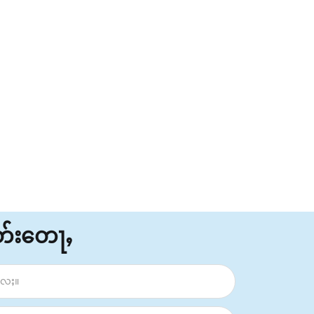
ိတ်းတေႃႇ