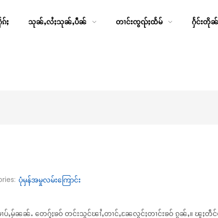
ၵ်ႈ
သုၼ်ႇလႆႈသုၼ်ႇပဵၼ်
တၢင်းၸွၺ်ႈထႅမ်
ႁႅင်းတိုၼ
ries:
ပုံမှန်အမှုလမ်းကြောင်း
မၢပ်ႇမႂ်ၼၼ်ႉ တေႁႂ်ႈၶဝ် တင်းသွင်ၽၢႆႇတၢင်ႇၼႄလွင်ႈတၢင်းၶဝ် ၵွၼ်ႇ။ ၽူႈတဵင်မၢ