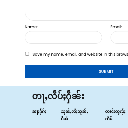
Name:
Email:
Save my name, email, and website in this brows
တႃႇလဵပ်ႈႁဵၼ်း
ၼႃႈႁႅၵ်ႈ
သုၼ်ႇလႆႈသုၼ်ႇ
တၢင်းၸွၺ်ႈ
ပဵၼ်
ထႅမ်