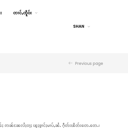
်း
တၢင်ႇၸိူဝ်း
SHAN
Previous page
ၼ်ႈ ဢၼ်ၼႄလႆႈဝႃႈ ၽူႈၶွၢင်ႈမၢပ်ႇၼႆႉ ႁဵတ်းၽိတ်းတေႉတေႉ၊