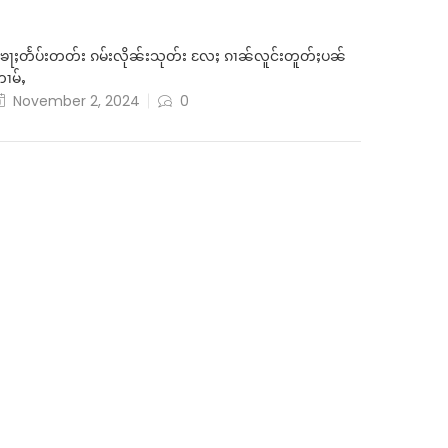
ေႃႈတႅပ်းတတ်း ၵမ်းလိုၼ်းသုတ်း လႄႈ ၵၢၼ်လူင်းတူတ်ႈပၼ်
ၢမ်ႇ
November 2, 2024
0