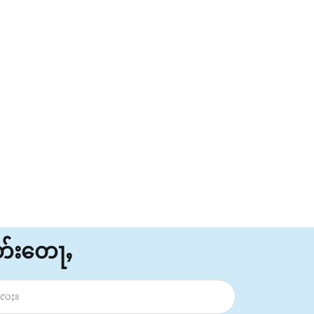
ိတ်းတေႃႇ