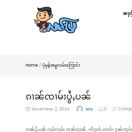
ၼႃႈႁႅ
Home
/
ပုံမှန်အမှုလမ်းကြောင်း
ၵၢၼ်ၸၢမ်းပွႆႇပၼ်
Catego
eric
November 2, 2024
0
ၵၢၼ်ပွႆႇပၼ် လုမ်းလုမ်း ဢၼ်ဝႃႈၼႆႉ ဝၢႆးၵူတ်ႇထတ်း ၵူၼ်း