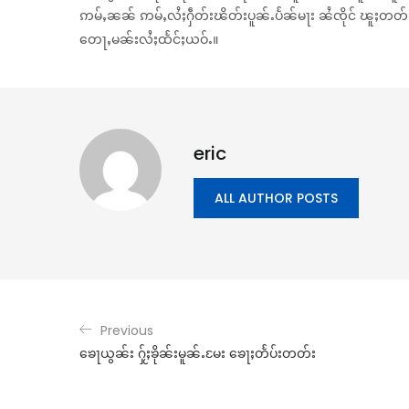
ဢမ်ႇၼၼ် ဢမ်ႇလႆႈႁဵတ်းၽိတ်းပူၼ်ႉပႅၼ်မႃး ၼႆၸိုင် ၽူႈတတ်းသိၼ
တေႃႇမၼ်းလႆႈထႅင်ႈယဝ်ႉ။
eric
ALL AUTHOR POSTS
Previous
ၶေႃယွၼ်း ႁႂ်ႈၶိုၼ်းမူၼ်ႉမႄး ၶေႃႈတႅပ်းတတ်း