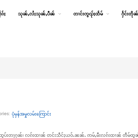
ၵ်ႈ
သုၼ်ႇလႆႈသုၼ်ႇပဵၼ်
တၢင်းၸွၺ်ႈထႅမ်
ႁႅင်းတိုၼ
ries:
ပုံမှန်အမှုလမ်းကြောင်း
တူဝ်ထူပ်းတႃႁၼ်၊ လၵ်းထၢၼ် တင်းသဵင်ႈယဝ်ႉၼၼ်ႉ ဢမ်ႇမီးလၵ်းထၢၼ် တဵမ်ထူ