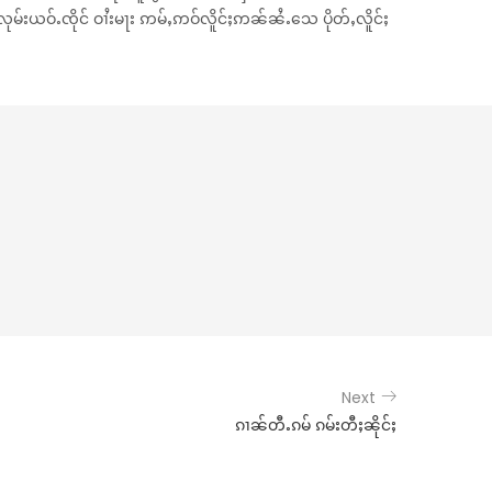
ုမ်းယဝ်ႉၸိုင် ဝၢႆးမႃး ဢမ်ႇဢဝ်လိူင်ႈဢၼ်ၼႆႉသေ ပိုတ်ႇလိူင်ႈ
Next
ၵၢၼ်တီႉၵမ် ၵမ်းတီႈၼိုင်ႈ