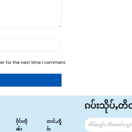
er for the next time I comment.
ၵပ်းသိုပ်ႇတ
ႁႅင်းတို
တၢင်ႇၸိူ
ၼ်း
ဝ်း