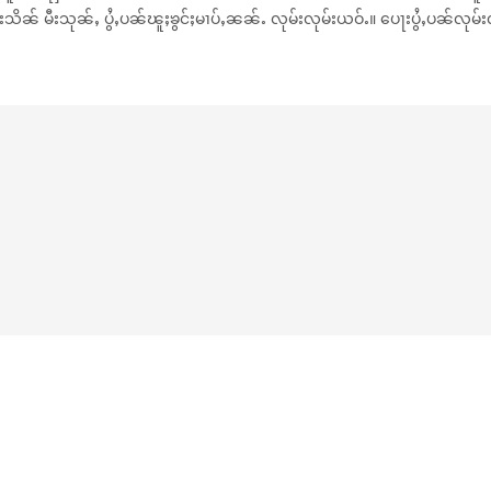
် မီးသုၼ်ႇ ပွႆႇပၼ်ၽူႈၶွင်ႈမၢပ်ႇၼၼ်ႉ လုမ်းလုမ်းယဝ်ႉ။ ပေႃးပွႆႇပၼ်လုမ်းလ