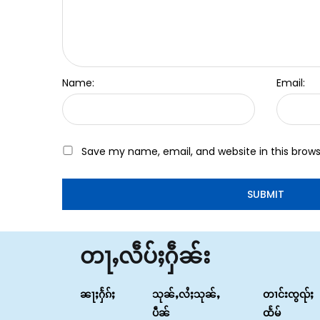
Name:
Email:
Save my name, email, and website in this brows
တႃႇလဵပ်ႈႁဵၼ်း
ၼႃႈႁႅၵ်ႈ
သုၼ်ႇလႆႈသုၼ်ႇ
တၢင်းၸွၺ်ႈ
ပဵၼ်
ထႅမ်