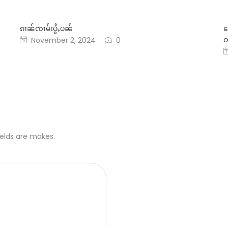
ၵၢၼ်ၸၢမ်းပွႆႇပၼ်
ၶ
တ
November 2, 2024
0
ields are makes.