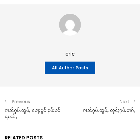
eric
All Author Posts
Previous
Next
ၵၢၼ်ႁပ်ႉထွမ်ႇ ၶေႃႈပူင် ၵုမ်းၶင်
ၵၢၼ်ႁပ်ႉထွမ်ႇ လွင်ႈႁပ်ႉပၢၵ်ႇ
ရမၼ်ႇ
RELATED POSTS