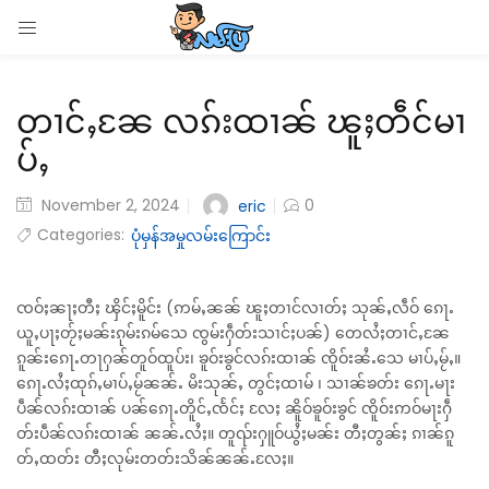
LOGIN
တၢင်ႇၼႄ လၵ်းထၢၼ် ၽူႈတဵင်မၢ
Enter your username and password to login.
ပ်ႇ
November 2, 2024
0
eric
Categories:
ပုံမှန်အမှုလမ်းကြောင်း
Remember me
Login
ၸဝ်ႈၼႃႈတီႈ ၾိင်ႈမိူင်း (ဢမ်ႇၼၼ် ၽူႈတၢင်လၢတ်ႈ သုၼ်ႇလဵဝ် ၵေႃႉ
ယူႇပႃႈတႂ်ႈမၼ်းၵုမ်းၵမ်သေ ၸွမ်းႁဵတ်းသၢင်ႈပၼ်) တေလႆႈတၢင်ႇၼႄ
ၵူၼ်းၵေႃႉတႃႁၼ်တူဝ်ထူပ်း၊ ၶူဝ်းၶွင်လၵ်းထၢၼ် ၸိူဝ်းၼႆႉသေ မၢပ်ႇမႂ်ႇ။
Lost password?
ၵေႃႉလႆႈထုၵ်ႇမၢပ်ႇမႂ်ၼၼ်ႉ မိးသုၼ်ႇ တွင်ႈထၢမ် ၊ သၢၼ်ၶတ်း ၵေႃႉမႃး
ပဵၼ်လၵ်းထၢၼ် ပၼ်ၵေႃႉတိူင်ႇၸႅင်ႈ လႄႈ ၼိူဝ်ၶူဝ်းၶွင် ၸိူဝ်းဢဝ်မႃးႁဵ
တ်းပဵၼ်လၵ်းထၢၼ် ၼၼ်ႉလႆႈ။ တူၺ်းႁူဝ်ယွႆႈမၼ်း တီႈတွၼ်ႈ ၵၢၼ်ၵူ
တ်ႇထတ်း တီႈလုမ်းတတ်းသိၼ်ၼၼ်ႉလႄႈ။