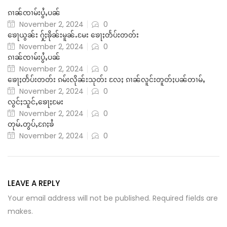
ၵၢၼ်ၸၢမ်းပွႆႇပၼ်
November 2, 2024
0
ၶေႃယွၼ်း ႁႂ်ႈၶိုၼ်းမူၼ်ႉမႄး ၶေႃႈတႅပ်းတတ်း
November 2, 2024
0
ၵၢၼ်ၸၢမ်းပွႆႇပၼ်
November 2, 2024
0
ၶေႃႈတႅပ်းတတ်း ၵမ်းလိုၼ်းသုတ်း လႄႈ ၵၢၼ်လူင်းတူတ်ႈပၼ်တၢမ်ႇ
November 2, 2024
0
လွင်ႈသူင်ႇၶေႃႈမႄး
November 2, 2024
0
တုမ်ႉတွပ်ႇၵႄႈၶႆ
November 2, 2024
0
LEAVE A REPLY
Your email address will not be published. Required fields are
makes.