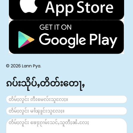
© 2026 Lann Pya.
ၵပ်းသိုပ်ႇတိတ်းတေႃႇ