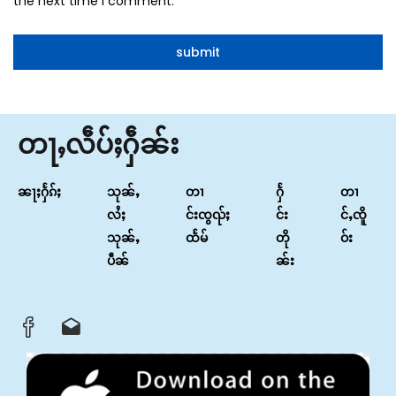
the next time I comment.
တႃႇလဵပ်ႈႁဵၼ်း
ၼႃႈႁႅၵ်ႈ
သုၼ်ႇ
တၢ
ႁႅ
တၢ
လႆႈ
င်းၸွၺ်ႈ
င်း
င်ႇၸိူ
သုၼ်ႇ
ထႅမ်
တို
ဝ်း
ပဵၼ်
ၼ်း