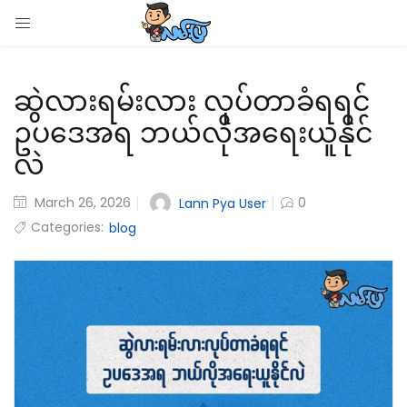
LOGIN
ဆွဲလားရမ်းလား လုပ်တာခံရရင်
Enter your username and password to login.
ဥပဒေအရ ဘယ်လိုအရေးယူနိုင်
လဲ
March 26, 2026
0
Lann Pya User
Remember me
Categories:
blog
Login
Lost password?