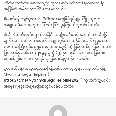
လိုက်ရတယ်တဲ့။ နောက်လည်း အဲ့လိုနှောင့်ယှက်တာခံရမှာဆိုးလို့ ရုံး
အပြန်ဆို အိမ်က သွားကြိုပေးနေရတယ်။”
မိမိပတ်၀န်းကျင်မှာလည်း ဒီလိုအလားတူဖြစ်ရပ်မျိုး ကြုံတွေ့ရတဲ့
အမျိုးသမီးလေးတွေအကြောင်း ကြားဖူးကြမယ်လို့ထင်ပါတယ်။
ဒီလို ကိုယ်ထိလက်ရောက်လုပ်ပြီး အမျိုးသမီးတစ်ယောက် ကာယိန္ဒြေ
ပျက်ပြားအောင် လက်ရောက်မှုကျူးလွန်တာ၊ အနိုင်အထက်ပြုမူတာဟာ
ရာဇသတ်ကြီး ပုဒ်မ ၃၅၄ အရ အရေးယူနိုင်တဲ့ ပြစ်မှုတစ်ခုပဲဖြစ်ပါတယ်။
ပြစ်မှုထင်ရှားပါက ကျူးလွန်သူကို (၂) နှစ်အထိ ထောင်ဒဏ်ဖြစ်စေ၊
ငွေဒဏ်ဖြစ်စေ၊ ဒဏ်နှစ်ရပ်လုံးဖြစ်စေ ချမှတ်နိုင်ပါတယ်။
ဥပဒေဆိုင်ရာ အကူအညီနဲ့အကြံဉာဏ်တွေရယူလိုရင်တော့ လမ်းပြရဲ့
Myanmar Legal Helpline (
https://t.me/MyanmarLegalHelpline2021
)
ကို ဆက်သွယ်ပြီး
အခမဲ့ရှေ့နေတွေနဲ့ မေးမြန်းတိုင်ပင်နိုင်ပါတယ်။