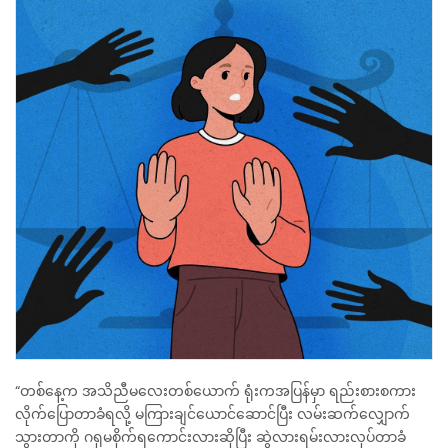
“တစ်နေ့က အသိညီမလေးတစ်ယောက် ရုံးကအပြန်မှာ ရည်းစားစကား
လိုက်ပြောတာခံရလို့ မကြားချင်ယောင်ဆောင်ပြီး လမ်းဆက်လျှောက်
သွားတာကို ဂရုမစိုက်ရကောင်းလားဆိုပြီး ဆွဲလားရမ်းလားလုပ်တာခံ