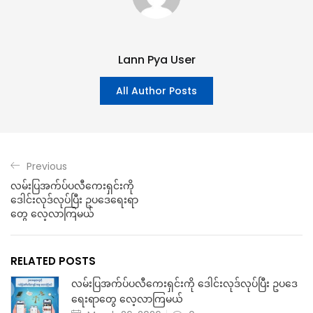
Lann Pya User
All Author Posts
Previous
လမ်းပြအက်ပ်ပလီကေးရှင်းကို
ဒေါင်းလုဒ်လုပ်ပြီး ဥပဒေရေးရာ
တွေ လေ့လာကြမယ်
RELATED POSTS
လမ်းပြအက်ပ်ပလီကေးရှင်းကို ဒေါင်းလုဒ်လုပ်ပြီး ဥပဒေ
ရေးရာတွေ လေ့လာကြမယ်