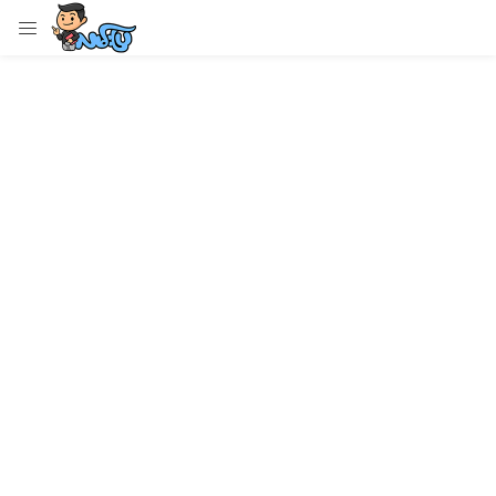
LOGIN
Enter your username and password to login.
Remember me
Login
Lost password?