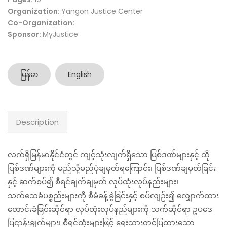
Organization:
Yangon Justice Center
Co-Organization:
Sponsor:
MyJustice
မြန်မာ
English
Description
လက်ရှိမြန်မာနိုင်ငံတွင် ကျင့်သုံးလျက်ရှိသော ပြစ်ဒဏ်များနှင့် ထို
ပြစ်ဒဏ်များကို မည်သို့မည်ပုံချမှတ်ရကြောင်း၊ ပြစ်ဒဏ်ချမှတ်ခြင်း
နှင့် ဆက်စပ်၍ စီရင်ချက်ချမှတ် လုပ်ထုံးလုပ်နည်းများ၊
သက်သေခံပစ္စည်းများကို စီမံခန့်ခွဲခြင်းနှင့် စပ်လျဉ်း၍ လျှောက်ထား
တောင်းခံခြင်းဆိုင်ရာ လုပ်ထုံးလုပ်နည်များကို သက်ဆိုင်ရာ ဥပဒေ
ပြဌာန်းချက်များ၊ စီရင်ထုံးများဖြင့် ရေးသားတင်ပြထားသော