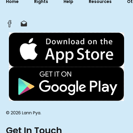
Home
Rights
Help
Resources
Ot
© 2026 Lann Pya.
Get In Touch