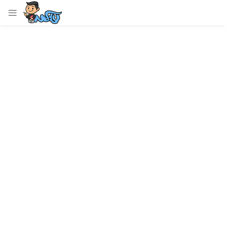
LOGIN
Enter your username and password to login.
Remember me
Login
Lost password?